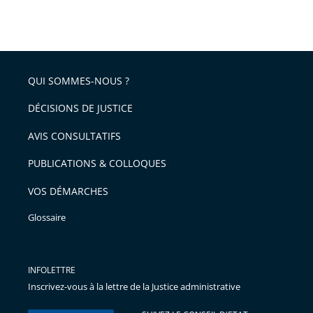
partage
Passer
la
taille
de
le
de
la
l'article
partage
police
pour
de
arriver
QUI SOMMES-NOUS ?
l'article
après
pour
DÉCISIONS DE JUSTICE
arriver
AVIS CONSULTATIFS
avant
PUBLICATIONS & COLLOQUES
VOS DÉMARCHES
Glossaire
INFOLETTRE
Inscrivez-vous à la lettre de la Justice administrative