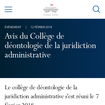
Ouvrir
Menu
la
modal
ÉVÉNEMENT
12 FÉVRIER 2018
de
reche
Avis du Collège de
déontologie de la juridiction
administrative
Le collège de déontologie de la
juridiction administrative s'est réuni le 7