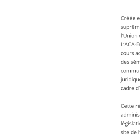
Créée en
suprême
l'Union
L’ACA-E
cours a
des sém
commune
juridiqu
cadre d
Cette ré
adminis
législat
site de 