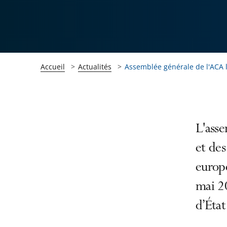
Accueil
Actualités
Assemblée générale de l'ACA l
Passer
Passer
L'asse
la
la
et des
navigation
navigation
europ
de
de
l'article
l'article
mai 2
pour
pour
d’État
arriver
arriver
après
avant