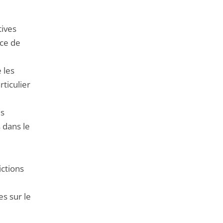
de
l'article
tives
pour
ice de
arriver
avant
 les
ticulier
es
 dans le
ictions
es sur le