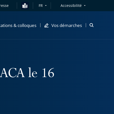
resse
FR
Accessibilité
cations & colloques
Vos démarches
Ouvrir
la
modale
de
recherche
'ACA le 16