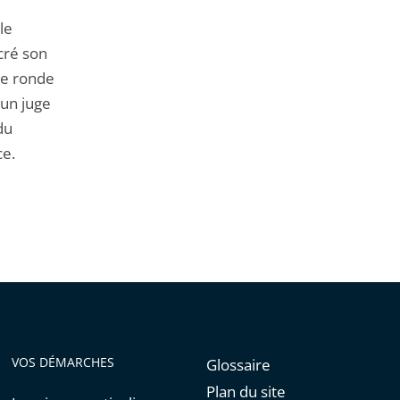
le
acré son
le ronde
 un juge
du
ce.
VOS DÉMARCHES
Glossaire
Plan du site