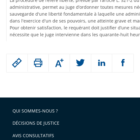
La procédure de référé liberté, prévue par l’article L. 521-2 du
administrative, permet au juge d’ordonner toutes mesures néc
sauvegarde d'une liberté fondamentale à laquelle une adminis
dans l'exercice d'un de ses pouvoirs, une atteinte grave et ma
Pour obtenir satisfaction, le requérant doit justifier d’une sit
nécessite que le juge intervienne dans les quarante-huit heur
Passer
Augmenter
le
ou
réduire
partage
Passer
la
taille
de
le
de
la
l'article
partage
police
pour
de
arriver
QUI SOMMES-NOUS ?
l'article
après
pour
DÉCISIONS DE JUSTICE
arriver
AVIS CONSULTATIFS
avant