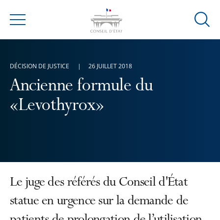
Ouvrir
Menu
la
modal
de
DÉCISION DE JUSTICE
26 JUILLET 2018
reche
Ancienne formule du
«Levothyrox»
Le juge des référés du Conseil d'État
statue en urgence sur la demande de