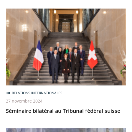
Séminaire
bilatéral
au
Tribunal
fédéral
suisse
RELATIONS INTERNATIONALES
27 novembre 2024
Séminaire bilatéral au Tribunal fédéral suisse
Séminaire