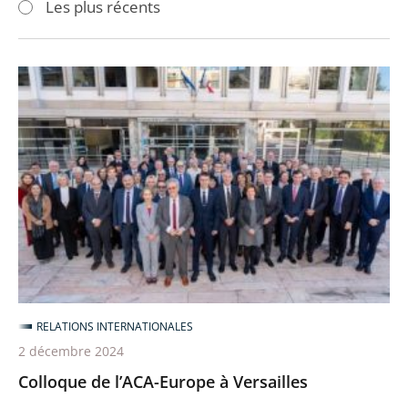
Les plus récents
pour
pour
arriver
arriver
après
avant
Colloque
de
l’ACA-
Europe
à
Versailles
RELATIONS INTERNATIONALES
2 décembre 2024
Colloque de l’ACA-Europe à Versailles