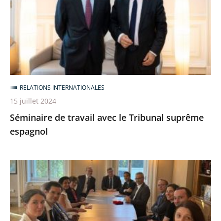
le
Tribunal
suprême
espagnol
RELATIONS INTERNATIONALES
15 juillet 2024
Séminaire de travail avec le Tribunal suprême
espagnol
Premières
Journées
administratives
franco-