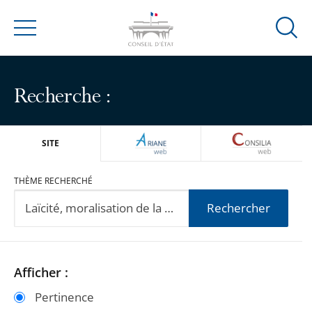
Ouvrir
Menu
la
modal
de
Recherche :
reche
ARIANEWEB
CONSILIA
SITE
THÈME RECHERCHÉ
Rechercher
Passer
Passer
Afficher :
les
les
Pertinence
filtres
filtres