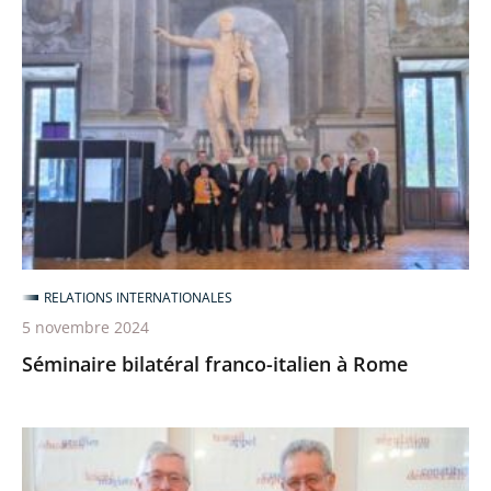
bilatéral
franco-
italien
à
Rome
RELATIONS INTERNATIONALES
5 novembre 2024
Séminaire bilatéral franco-italien à Rome
Séminaire
bilatéral