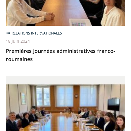
roumaines
RELATIONS INTERNATIONALES
18 juin 2024
Premières Journées administratives franco-
roumaines
Séminaire
bilatéral
franco-
hellénique
au
Conseil
d’État