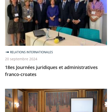
et
administratives
franco-
croates
RELATIONS INTERNATIONALES
20 septembre 2024
18es Journées juridiques et administratives
franco-croates
14e
congrès
de