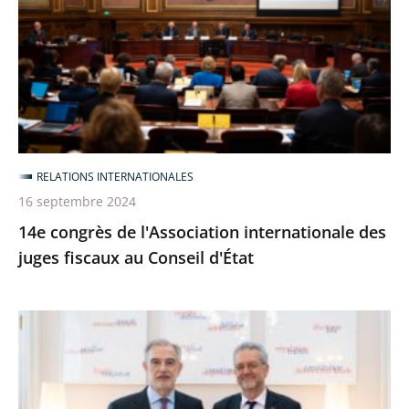
l'Association
internationale
des
juges
fiscaux
au
Conseil
RELATIONS INTERNATIONALES
d'État
16 septembre 2024
14e congrès de l'Association internationale des
juges fiscaux au Conseil d'État
Séminaire
de
travail
avec