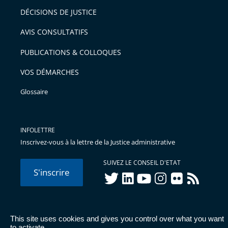
DÉCISIONS DE JUSTICE
AVIS CONSULTATIFS
PUBLICATIONS & COLLOQUES
VOS DÉMARCHES
Glossaire
INFOLETTRE
Inscrivez-vous à la lettre de la Justice administrative
SUIVEZ LE CONSEIL D'ETAT
S'inscrire
twitter
linkedIn
youtube
instagram
flickr
rss
This site uses cookies and gives you control over what you want
© Conseil d'État 2026 -
Mentions légales
-
Cookies
-
Données
to activate