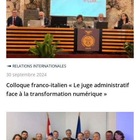
«
Le
juge
administratif
face
à
la
RELATIONS INTERNATIONALES
transformation
30 septembre 2024
numérique
Colloque franco-italien « Le juge administratif
»
face à la transformation numérique »
18es
Journées
juridiques