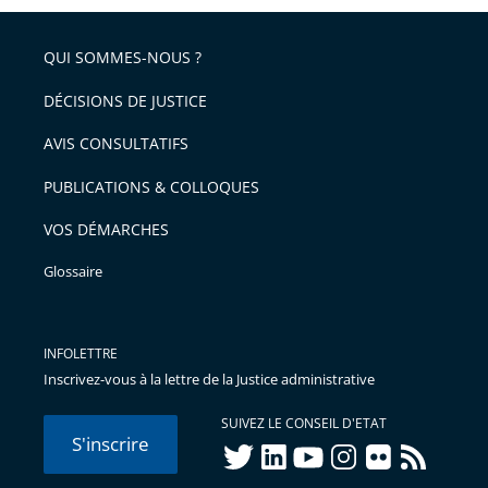
pour
de
arriver
QUI SOMMES-NOUS ?
l'article
après
pour
DÉCISIONS DE JUSTICE
arriver
AVIS CONSULTATIFS
avant
PUBLICATIONS & COLLOQUES
VOS DÉMARCHES
Glossaire
INFOLETTRE
Inscrivez-vous à la lettre de la Justice administrative
SUIVEZ LE CONSEIL D'ETAT
S'inscrire
twitter
linkedIn
youtube
instagram
flickr
rss