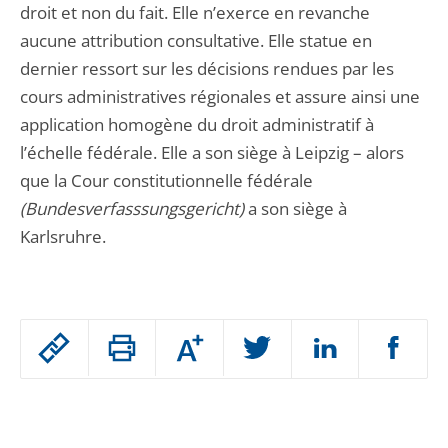
droit et non du fait. Elle n’exerce en revanche
aucune attribution consultative. Elle statue en
dernier ressort sur les décisions rendues par les
cours administratives régionales et assure ainsi une
application homogène du droit administratif à
l’échelle fédérale. Elle a son siège à Leipzig – alors
que la Cour constitutionnelle fédérale
(Bundesverfasssungsgericht)
a son siège à
Karlsruhre.
Passer
Augmenter
le
ou
réduire
partage
Passer
la
taille
de
le
de
la
l'article
partage
police