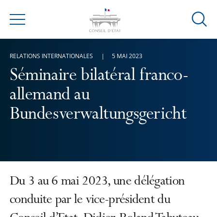
Ouvrir
Menu
la
modal
RELATIONS INTERNATIONALES
5 MAI 2023
de
reche
Séminaire bilatéral franco-
allemand au
Bundesverwaltungsgericht
Du 3 au 6 mai 2023, une délégation
conduite par le vice-président du