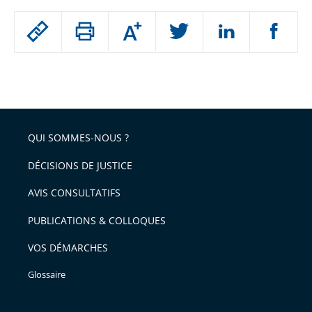
Passer
Augmenter
le
ou
réduire
partage
Passer
la
taille
de
le
de
la
l'article
partage
police
pour
de
arriver
QUI SOMMES-NOUS ?
l'article
après
pour
DÉCISIONS DE JUSTICE
arriver
AVIS CONSULTATIFS
avant
PUBLICATIONS & COLLOQUES
VOS DÉMARCHES
Glossaire