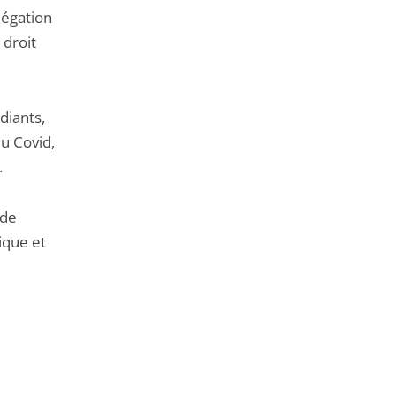
de
légation
l'article
 droit
pour
arriver
avant
diants,
du Covid,
.
 de
ique et