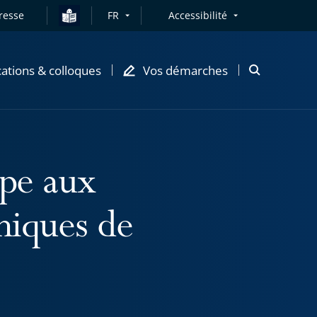
resse
FR
Accessibilité
cations & colloques
Vos démarches
Ouvrir
la
modale
de
recherche
ipe aux
niques de