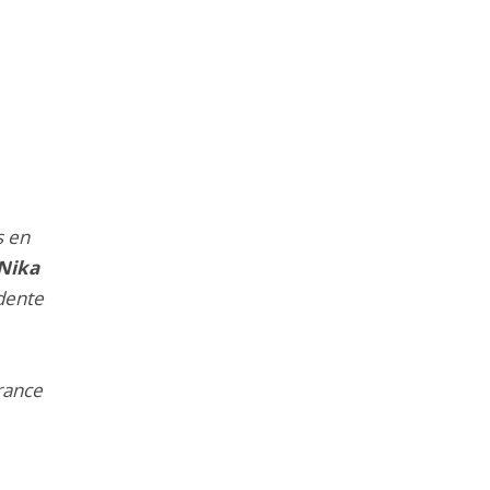
s en
Nika
dente
rance