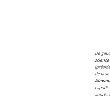
De gauc
science 
(préside
de la se
Alexand
capodis
auprès 