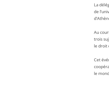
La délég
de l’uni
d’Athèn
Au cours
trois su
le droi
Cet évé
coopéra
le mond