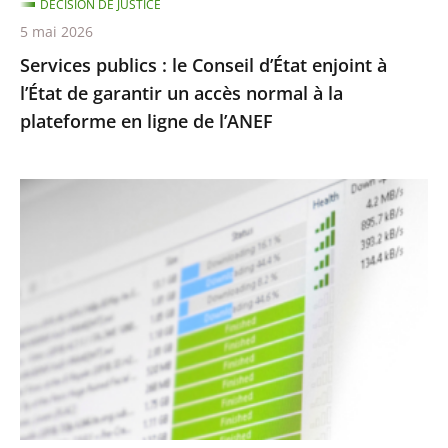
DÉCISION DE JUSTICE
garantir
5 mai 2026
un
Services publics : le Conseil d’État enjoint à
accès
l’État de garantir un accès normal à la
normal
plateforme en ligne de l’ANEF
à
la
plateforme
Protection
en
des
ligne
droits
de
d’auteur
l’ANEF
contre
le
piratage
:
le
traitement