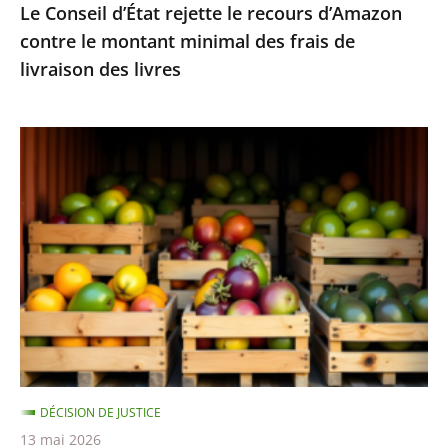
Le Conseil d’État rejette le recours d’Amazon
frais
contre le montant minimal des frais de
de
livraison des livres
livraison
des
livres
Fruits
et
légumes
provenant
de
pays
hors
UE
et
contenant
DÉCISION DE JUSTICE
des
13 mai 2026
résidus