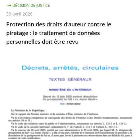
DÉCISION DE JUSTICE
de
30 avril 2026
données
Protection des droits d’auteur contre le
personnelles
piratage : le traitement de données
doit
personnelles doit être revu
être
revu
Le
Conseil
d’État
rejette
le
recours
formé
par
La