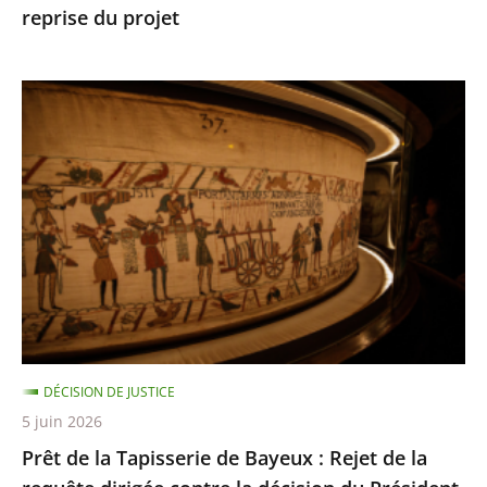
reprise du projet
Toulouse
autorisant
la
Prêt
reprise
de
du
la
projet
Tapisserie
de
Bayeux
:
Rejet
de
la
DÉCISION DE JUSTICE
requête
5 juin 2026
dirigée
Prêt de la Tapisserie de Bayeux : Rejet de la
contre