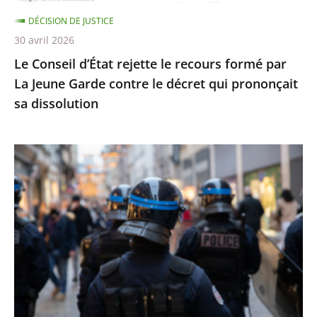
Jeune
DÉCISION DE JUSTICE
Garde
30 avril 2026
contre
Le Conseil d’État rejette le recours formé par
le
La Jeune Garde contre le décret qui prononçait
décret
sa dissolution
qui
prononçait
sa
Identification
dissolution
individuelle
des
policiers
et
gendarmes
:
le
Conseil