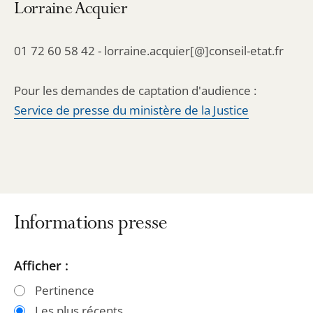
Lorraine Acquier
01 72 60 58 42 - lorraine.acquier[@]conseil-etat.fr
Pour les demandes de captation d'audience :
Service de presse du ministère de la Justice
Informations presse
Passer
Passer
Afficher :
les
les
Pertinence
filtres
filtres
Les plus récents