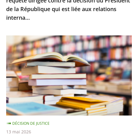
requête dirigée contre la décision du Président
la
de la République qui est liée aux relations
décision
interna...
du
Président
de
Le
la
Conseil
République
d’État
qui
rejette
est
le
liée
recours
aux
d’Amazon
relations
contre
interna...
le
montant
DÉCISION DE JUSTICE
minimal
13 mai 2026
des