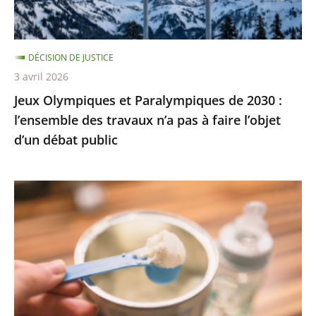
l’ensemble
des
travaux
DÉCISION DE JUSTICE
n’a
3 avril 2026
pas
Jeux Olympiques et Paralympiques de 2030 :
à
l’ensemble des travaux n’a pas à faire l’objet
faire
d’un débat public
l’objet
d’un
débat
Laits
public
infantiles
:
des
recommandations
sanitaires
adaptées