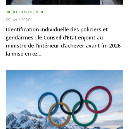
d’État
DÉCISION DE JUSTICE
enjoint
29 avril 2026
au
Identification individuelle des policiers et
ministre
gendarmes : le Conseil d’État enjoint au
de
ministre de l’intérieur d’achever avant fin 2026
l’intérieur
la mise en œ...
d’achever
avant
fin
Jeux
2026
Olympiques
la
et
mise
Paralympiques
en
de
œ...
2030
: