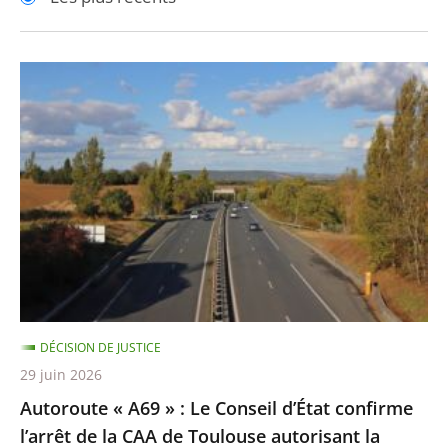
pour
pour
arriver
arriver
après
avant
Autoroute
«
A69
»
:
Le
Conseil
d’État
confirme
l’arrêt
DÉCISION DE JUSTICE
de
29 juin 2026
la
Autoroute « A69 » : Le Conseil d’État confirme
CAA
l’arrêt de la CAA de Toulouse autorisant la
de