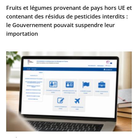
Fruits et légumes provenant de pays hors UE et
de
contenant des résidus de pesticides interdits :
pesticides
le Gouvernement pouvait suspendre leur
interdits
importation
:
le
Gouvernement
Services
pouvait
publics
suspendre
:
leur
le
importation
Conseil
d’État
enjoint
à
l’État
de