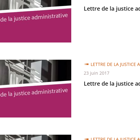
Lettre de la justice 
trative
LETTRE DE LA JUSTICE 
23 juin 2017
Lettre de la justice 
trative
LETTRE DE LA JUSTICE 