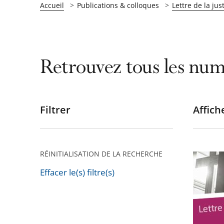
Accueil
Publications & colloques
Lettre de la jus
Retrouvez tous les num
Filtrer
Affiche
Passer
les
filtres
pour
RÉINITIALISATION DE LA RECHERCHE
Lettre
arriver
de
Effacer le(s) filtre(s)
après
Passer
la
les
justice
filtres
adminis