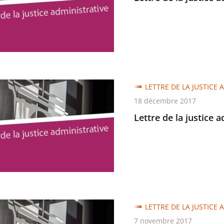
trative
LETTRE DE LA JUSTICE 
18 décembre 2017
Lettre de la justice 
trative
LETTRE DE LA JUSTICE 
7 novembre 2017