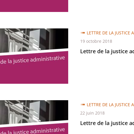
LETTRE DE LA JUSTICE 
19 octobre 2018
Lettre de la justice 
trative
LETTRE DE LA JUSTICE 
22 juin 2018
Lettre de la justice 