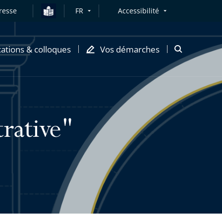
resse
FR
Accessibilité
cations & colloques
Vos démarches
Ouvrir
la
modale
de
recherche
trative"