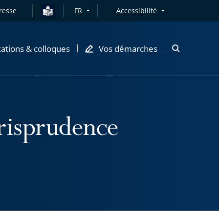
resse
FR
Accessibilité
cations & colloques
Vos démarches
Ouvrir
la
modale
de
recherche
urisprudence