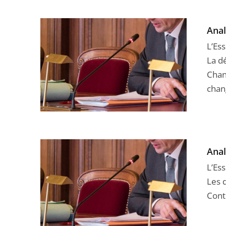
Anal
L’Ess
La dé
Chan
chan
Anal
L’Ess
Les 
Conte