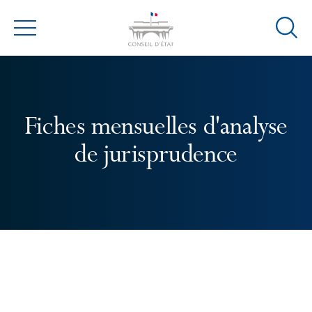
Ouvrir
Menu
la
modal
de
reche
Fiches mensuelles d'analyse
de jurisprudence