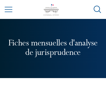
Ouvrir
Menu
la
modal
de
reche
Fiches mensuelles d'analyse
de jurisprudence