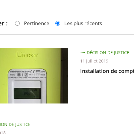
r :
Pertinence
Les plus récents
tion
DÉCISION DE JUSTICE
11 juillet 2019
urs
Installation de comp
ION DE JUSTICE
018