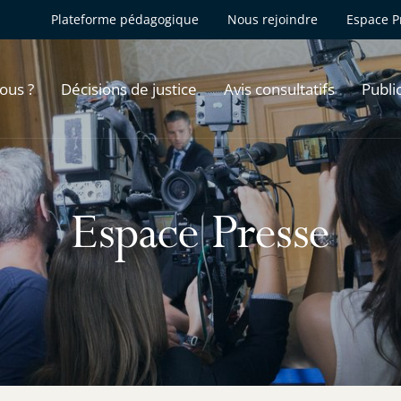
Plateforme pédagogique
Nous rejoindre
Espace P
ous ?
Décisions de justice
Avis consultatifs
Publi
Espace Presse