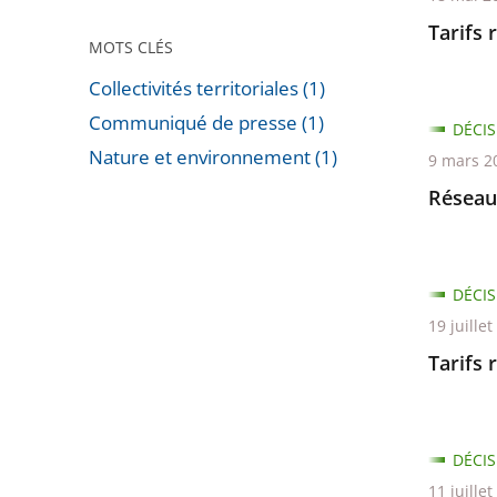
Tarifs 
MOTS CLÉS
Collectivités territoriales (1)
Communiqué de presse (1)
DÉCIS
Nature et environnement (1)
9 mars 2
Passer
Réseaux
les
filtres
pour
DÉCIS
arriver
19 juille
avant
Tarifs 
DÉCIS
11 juille