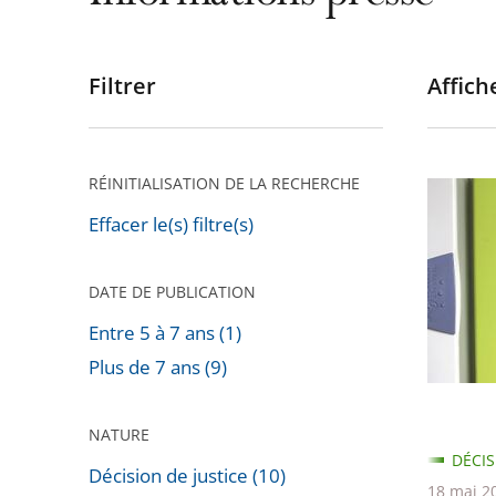
Filtrer
Affiche
Passer
les
filtres
pour
RÉINITIALISATION DE LA RECHERCHE
Installa
arriver
de
Effacer le(s) filtre(s)
après
compte
«
DATE DE PUBLICATION
Linky
Entre 5 à 7 ans (1)
»
Plus de 7 ans (9)
NATURE
DÉCIS
Décision de justice (10)
18 mai 2