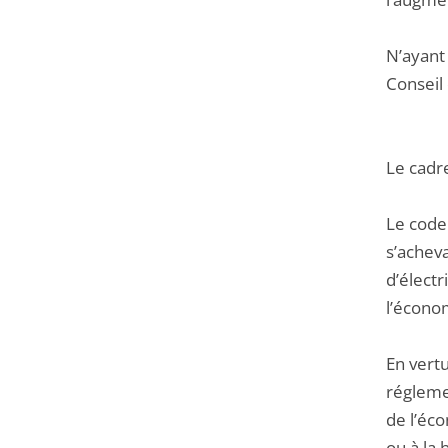
N’ayant 
Conseil 
Le cadr
Le code
s’achev
d’électr
l’économ
En vertu
réglemen
de l’éco
ou à la 