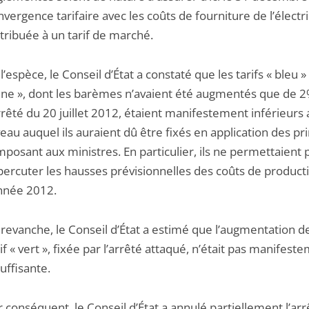
nvergence tarifaire avec les coûts de fourniture de l’électri
stribuée à un tarif de marché.
l’espèce, le Conseil d’État a constaté que les tarifs « bleu » 
une », dont les barèmes n’avaient été augmentés que de 2
arrêté du 20 juillet 2012, étaient manifestement inférieurs 
veau auquel ils auraient dû être fixés en application des pr
imposant aux ministres. En particulier, ils ne permettaient 
percuter les hausses prévisionnelles des coûts de product
année 2012.
 revanche, le Conseil d’État a estimé que l’augmentation d
if « vert », fixée par l’arrêté attaqué, n’était pas manifest
uffisante.
r conséquent, le Conseil d’État a annulé partiellement l’ar