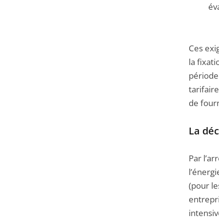
éva
Ces exi
la fixat
période
tarifair
de fourn
La déc
Par l’ar
l’énerg
(pour le
entrepri
intensi