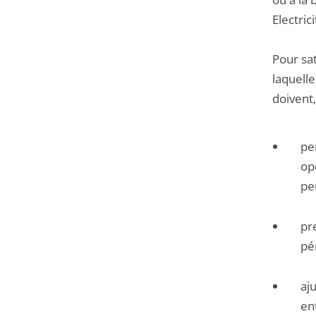
Electric
Pour sat
laquelle
doivent,
pe
opé
pe
pr
pé
aju
en