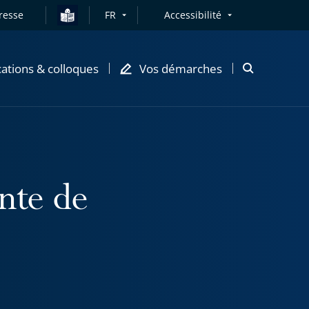
resse
FR
Accessibilité
cations & colloques
Vos démarches
Ouvrir
la
modale
de
recherche
nte de