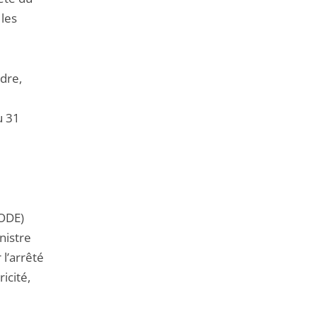
 les
dre,
u 31
NODE)
nistre
 l’arrêté
icité,