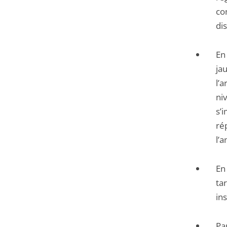
co
di
En 
ja
l’
ni
s’
ré
l’
En
tar
ins
Pa