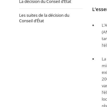
La décision du Conseil d’État
L’esse
Les suites de la décision du
Conseil d’État
L’
Passer
(A
la
ta
navigation
l’é
de
l'article
La
pour
mi
arriver
ex
avant
20
va
l’é
loc
ré