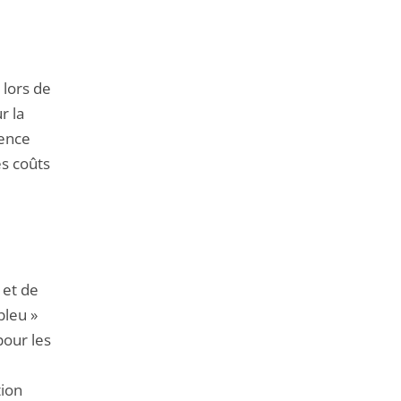
 lors de
r la
gence
es coûts
 et de
bleu »
pour les
tion