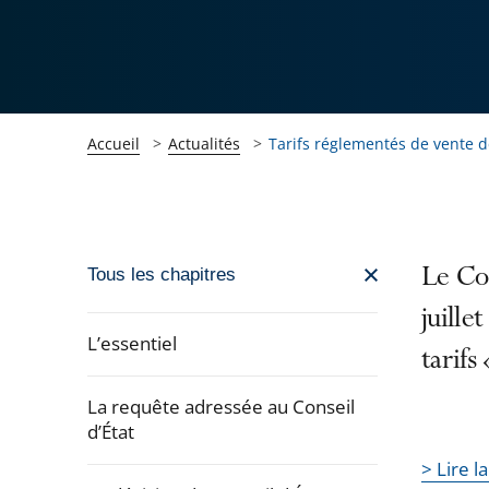
Accueil
Actualités
Tarifs réglementés de vente de 
Passer
Le Con
Tous les chapitres
la
juille
navigation
L’essentiel
tarifs
de
l'article
La requête adressée au Conseil
pour
d’État
arriver
> Lire l
après