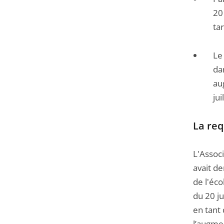
20 
ta
Le
da
au
jui
La req
L'Assoc
avait d
de l'éco
du 20 ju
en tant 
l’augmen