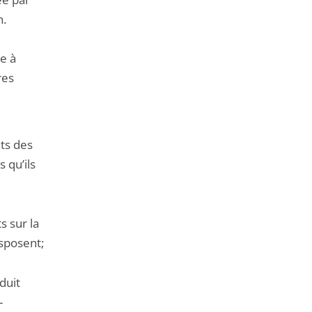
n.
te à
res
ts des
s qu’ils
s sur la
isposent;
oduit
-