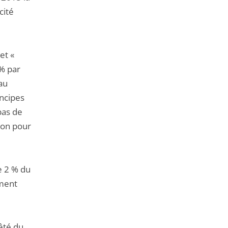
cité
et «
% par
au
incipes
pas de
ion pour
e 2 % du
ement
rêté du