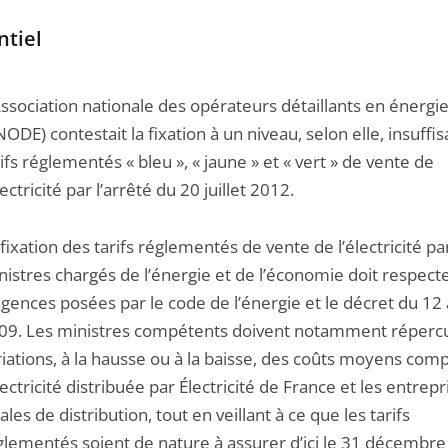
ntiel
Association nationale des opérateurs détaillants en énergi
NODE) contestait la fixation à un niveau, selon elle, insuffi
rifs réglementés « bleu », « jaune » et « vert » de vente de
lectricité par l’arrêté du 20 juillet 2012.
 fixation des tarifs réglementés de vente de l’électricité pa
nistres chargés de l’énergie et de l’économie doit respecte
igences posées par le code de l’énergie et le décret du 12
09. Les ministres compétents doivent notamment répercu
riations, à la hausse ou à la baisse, des coûts moyens com
lectricité distribuée par Électricité de France et les entrepr
ales de distribution, tout en veillant à ce que les tarifs
glementés soient de nature à assurer d’ici le 31 décembre