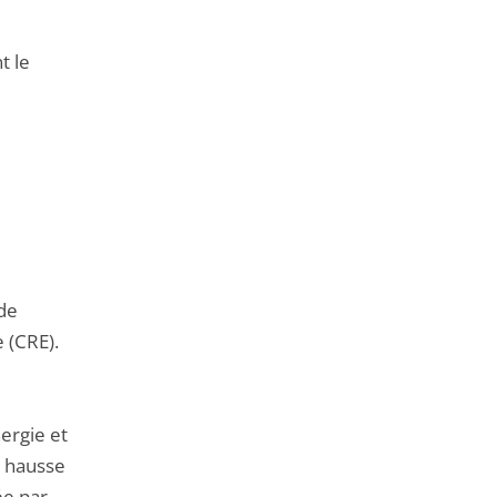
t le
 de
 (CRE).
nergie et
a hausse
ée par