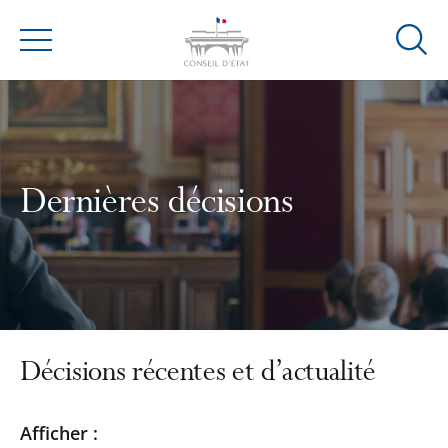
Ouvrir
Menu
la
modal
de
reche
Dernières décisions
Décisions récentes et d’actualité
Passer
Passer
Afficher :