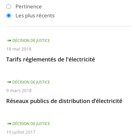
les
les
Pertinence
filtres
filtres
Les plus récents
pour
pour
arriver
arriver
après
avant
DÉCISION DE JUSTICE
18 mai 2018
Tarifs réglementés de l'électricité
DÉCISION DE JUSTICE
9 mars 2018
Réseaux publics de distribution d’électricité
DÉCISION DE JUSTICE
19 juillet 2017