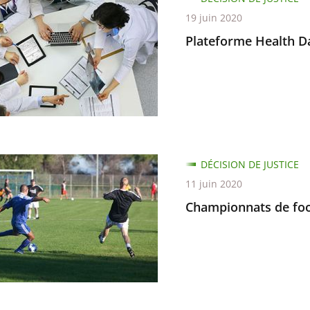
19 juin 2020
Plateforme Health Da
n
onnats
DÉCISION DE JUSTICE
11 juin 2020
Championnats de foo
rs