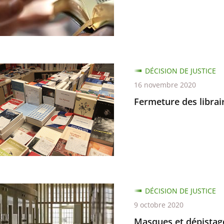
sements
ure
DÉCISION DE JUSTICE
16 novembre 2020
n
s,
Fermeture des librai
n
re
re
s
DÉCISION DE JUSTICE
9 octobre 2020
ge
Masques et dépistage