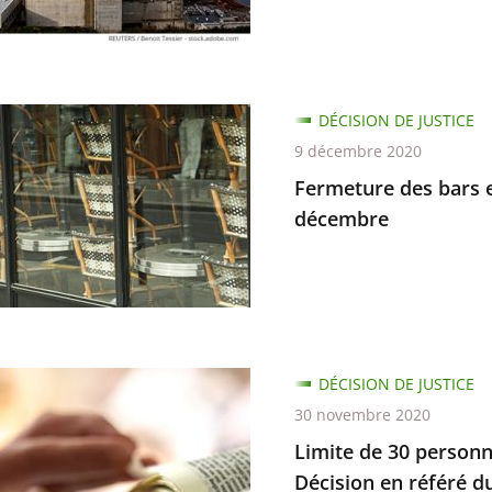
r
ille
ure
DÉCISION DE JUSTICE
9 décembre 2020
n
Fermeture des bars e
décembre
nts,
n
re
DÉCISION DE JUSTICE
30 novembre 2020
re
Limite de 30 personn
nes
Décision en référé 