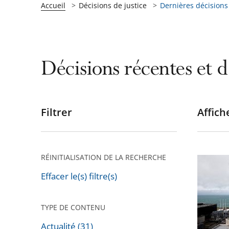
Accueil
Décisions de justice
Dernières décisions
Décisions récentes et d
Filtrer
Affiche
Passer
les
filtres
pour
RÉINITIALISATION DE LA RECHERCHE
Mise
arriver
en
Effacer le(s) filtre(s)
après
service
partiell
TYPE DE CONTENU
du
Actualité (31)