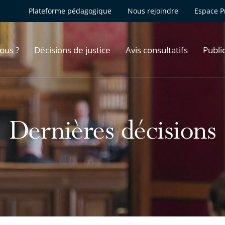
Plateforme pédagogique
Nous rejoindre
Espace P
ous ?
Décisions de justice
Avis consultatifs
Publi
Dernières décisions