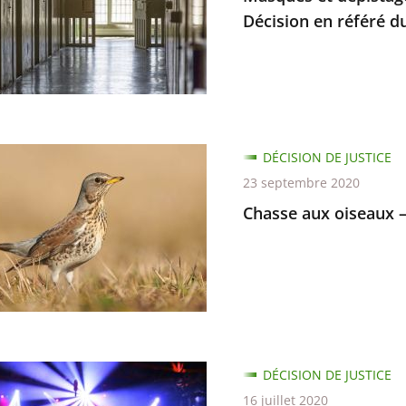
Décision en référé d
e-
DÉCISION DE JUSTICE
23 septembre 2020
n
Chasse aux oiseaux –
ns
ure
DÉCISION DE JUSTICE
bre
16 juillet 2020