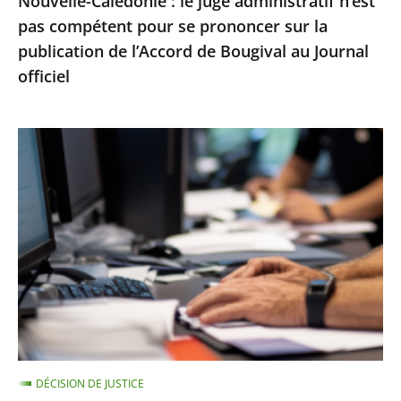
Nouvelle-Calédonie : le juge administratif n’est
sur
pas compétent pour se prononcer sur la
la
publication de l’Accord de Bougival au Journal
publication
officiel
de
l’Accord
de
Le
Bougival
Conseil
au
d’État
Journal
rejette
officiel
un
recours
contre
la
suspension
d’une
DÉCISION DE JUSTICE
note