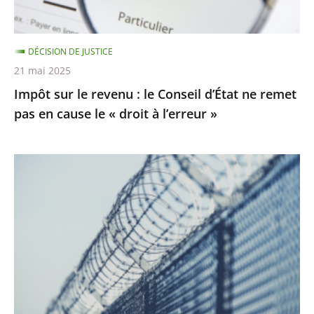
ne
remet
DÉCISION DE JUSTICE
pas
21 mai 2025
en
Impôt sur le revenu : le Conseil d’État ne remet
cause
pas en cause le « droit à l’erreur »
le
«
droit
Prisons
à
:
l’erreur
les
»
activités
de
nature
à
porter