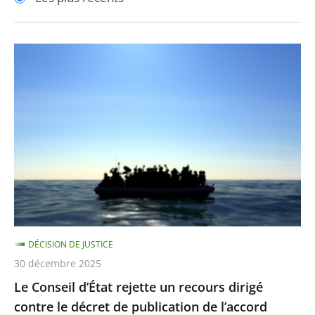
pour
pour
arriver
arriver
après
avant
Le
Conseil
d’État
rejette
un
recours
dirigé
contre
le
décret
DÉCISION DE JUSTICE
de
30 décembre 2025
publication
Le Conseil d’État rejette un recours dirigé
de
contre le décret de publication de l’accord
l’accord