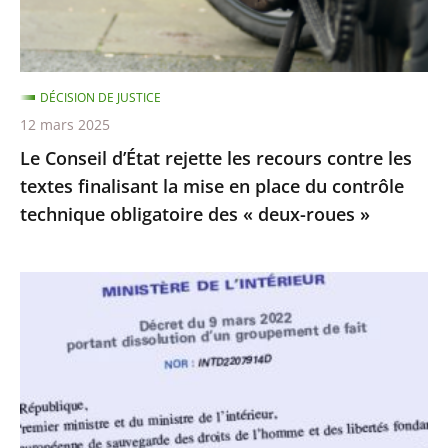
»
les
textes
finalisant
DÉCISION DE JUSTICE
la
12 mars 2025
mise
Le Conseil d’État rejette les recours contre les
en
textes finalisant la mise en place du contrôle
place
technique obligatoire des « deux-roues »
du
contrôle
technique
La
obligatoire
dissolution
des
du
«
Collectif
deux-
Palestine
roues
Vaincra
»