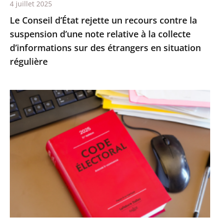
4 juillet 2025
relative
Le Conseil d’État rejette un recours contre la
à
suspension d’une note relative à la collecte
la
d’informations sur des étrangers en situation
collecte
régulière
d’informations
sur
des
Le
étrangers
Conseil
en
d’État
situation
confirme
régulière
la
démission
d’office
de
M.
Nicolas