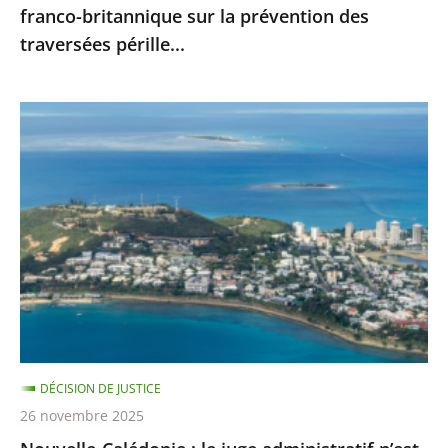
franco-britannique sur la prévention des
franco-
traversées pérille...
britannique
sur
la
Nouvelle-
prévention
Calédonie
des
:
traversées
le
pérille...
juge
administratif
n’est
pas
compétent
pour
DÉCISION DE JUSTICE
se
26 novembre 2025
prononcer