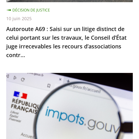
celui
DÉCISION DE JUSTICE
portant
10 juin 2025
sur
Autoroute A69 : Saisi sur un litige distinct de
les
celui portant sur les travaux, le Conseil d’État
travaux,
juge irrecevables les recours d’associations
le
contr...
Conseil
d’État
juge
Impôt
irrecevables
sur
les
le
recours
revenu
d’associations
:
contr...
le
Conseil
d’État