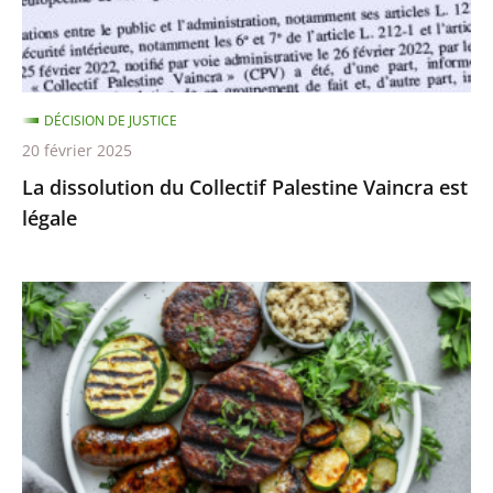
est
légale
DÉCISION DE JUSTICE
20 février 2025
La dissolution du Collectif Palestine Vaincra est
légale
Les
dénominations
«
steaks
de
soja
»,