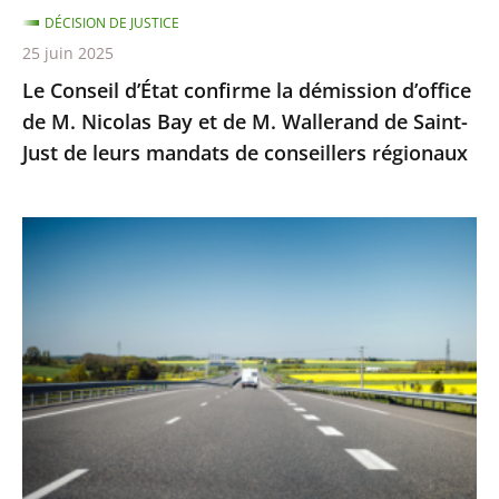
DÉCISION DE JUSTICE
Bay
25 juin 2025
et
Le Conseil d’État confirme la démission d’office
de
de M. Nicolas Bay et de M. Wallerand de Saint-
M.
Just de leurs mandats de conseillers régionaux
Wallerand
de
Saint-
Autoroute
Just
A69
de
:
leurs
Saisi
mandats
sur
de
un
conseillers
litige
régionaux
distinct
de