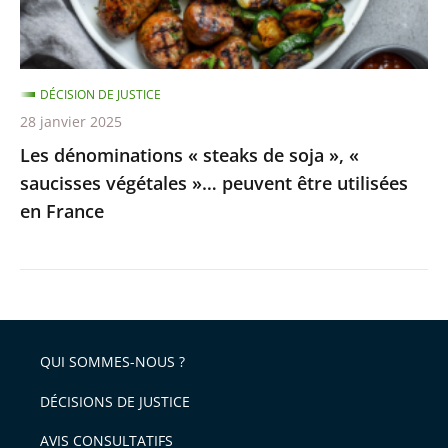
«
saucisses
végétales
DÉCISION DE JUSTICE
»…
28 janvier 2025
peuvent
Les dénominations « steaks de soja », «
être
saucisses végétales »… peuvent être utilisées
utilisées
en France
en
France
QUI SOMMES-NOUS ?
DÉCISIONS DE JUSTICE
AVIS CONSULTATIFS