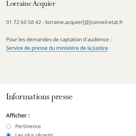
Lorraine Acquier
01 72 60 58 42 - lorraine.acquier[@]conseil-etat.fr
Pour les demandes de captation d'audience :
Service de presse du ministère de la Justice
Informations presse
Passer
Passer
Afficher :
les
les
Pertinence
filtres
filtres
Les plus récents