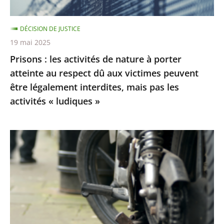
atteinte
au
DÉCISION DE JUSTICE
respect
19 mai 2025
dû
Prisons : les activités de nature à porter
aux
atteinte au respect dû aux victimes peuvent
victimes
être légalement interdites, mais pas les
peuvent
activités « ludiques »
être
légalement
interdites,
Le
mais
Conseil
pas
d’État
les
rejette
activités
les
«
recours
ludiques
contre