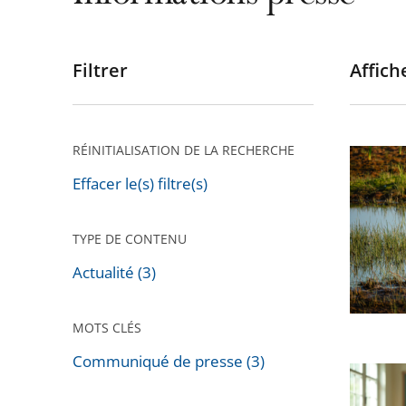
Filtrer
Affiche
Passer
les
filtres
pour
RÉINITIALISATION DE LA RECHERCHE
Enviro
arriver
:
Effacer le(s) filtre(s)
après
le
Conseil
TYPE DE CONTENU
d’État
Actualité (3)
annule
les
MOTS CLÉS
nouvell
règles
Communiqué de presse (3)
Le
Passer
de
Conseil