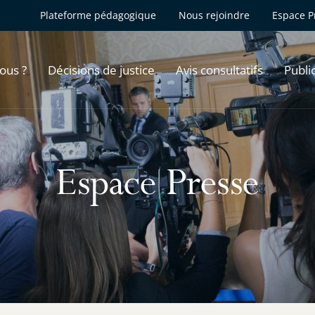
Plateforme pédagogique
Nous rejoindre
Espace P
ous ?
Décisions de justice
Avis consultatifs
Publi
Espace Presse