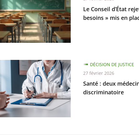
n
Le Conseil d’État rej
besoins » mis en pla
s
DÉCISION DE JUSTICE
s
27 février 2026
Santé : deux médecin
ns
discriminatoire
nnés