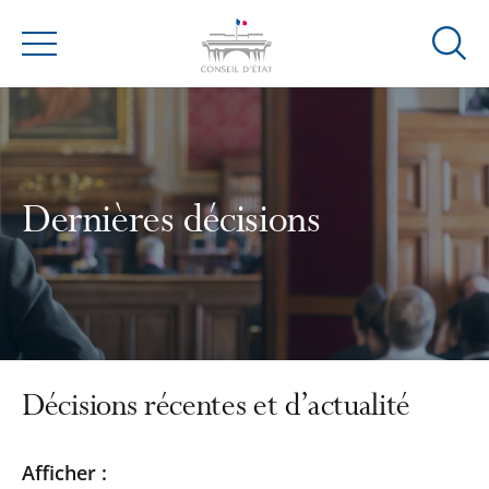
Ouvrir
Menu
la
modal
de
reche
Dernières décisions
Décisions récentes et d’actualité
Passer
Passer
Afficher :