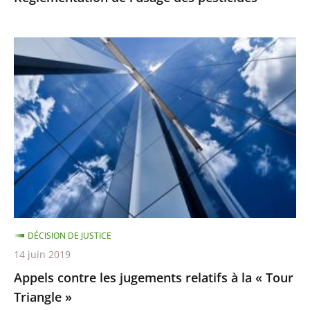
Appels
contre
les
jugements
relatifs
à
la
«
Tour
Triangle
DÉCISION DE JUSTICE
»
14 juin 2019
Appels contre les jugements relatifs à la « Tour
Triangle »