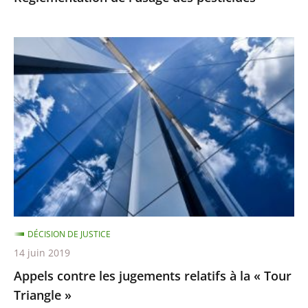
Appels
contre
les
jugements
relatifs
à
la
«
Tour
Triangle
DÉCISION DE JUSTICE
»
14 juin 2019
Appels contre les jugements relatifs à la « Tour
Triangle »