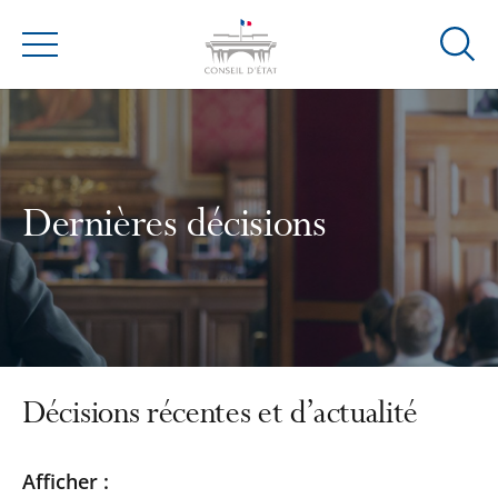
Ouvrir
Menu
la
modal
de
reche
Dernières décisions
Décisions récentes et d’actualité
Passer
Passer
Afficher :