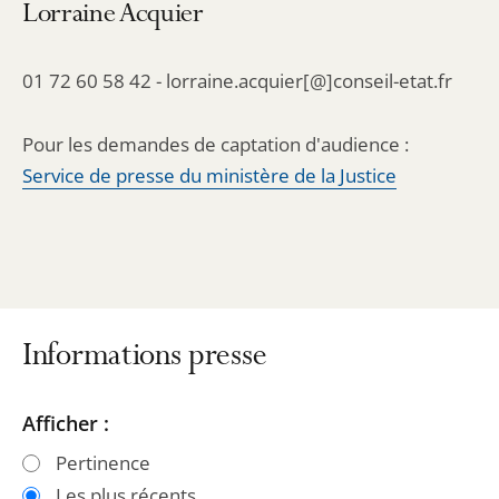
Lorraine Acquier
01 72 60 58 42 - lorraine.acquier[@]conseil-etat.fr
Pour les demandes de captation d'audience :
Service de presse du ministère de la Justice
Informations presse
Passer
Passer
Afficher :
les
les
Pertinence
filtres
filtres
Les plus récents