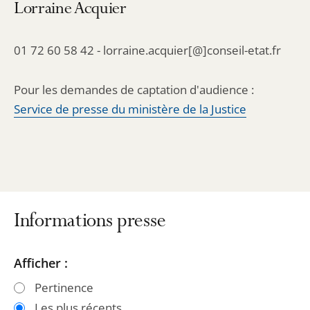
Lorraine Acquier
01 72 60 58 42 - lorraine.acquier[@]conseil-etat.fr
Pour les demandes de captation d'audience :
Service de presse du ministère de la Justice
Informations presse
Passer
Passer
Afficher :
les
les
Pertinence
filtres
filtres
Les plus récents