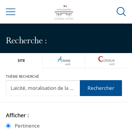
Ouvrir
Menu
la
modal
de
Recherche :
reche
ARIANEWEB
CONSILIA
SITE
THÈME RECHERCHÉ
Rechercher
Passer
Passer
Afficher :
les
les
Pertinence
filtres
filtres