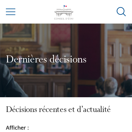
Ouvrir
Menu
la
modal
de
reche
Dernières décisions
Décisions récentes et d’actualité
Passer
Passer
Afficher :