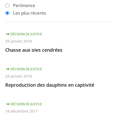
les
les
Pertinence
filtres
filtres
Les plus récents
pour
pour
arriver
arriver
après
avant
DÉCISION DE JUSTICE
29 janvier 2018
Chasse aux oies cendrées
DÉCISION DE JUSTICE
29 janvier 2018
Reproduction des dauphins en captivité
DÉCISION DE JUSTICE
18 décembre 2017