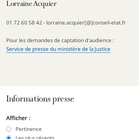
Lorraine Acquier
01 72 60 58 42 - lorraine.acquier[@]conseil-etat.fr
Pour les demandes de captation d'audience :
Service de presse du ministère de la Justice
Informations presse
Passer
Passer
Afficher :
les
les
Pertinence
filtres
filtres
Les plus récents