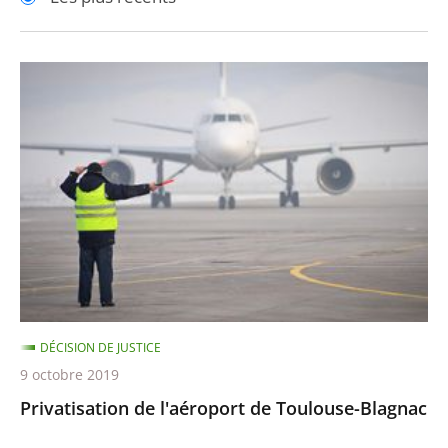
pour
pour
arriver
arriver
après
avant
Privatisation
de
l'aéroport
de
Toulouse-
Blagnac
DÉCISION DE JUSTICE
9 octobre 2019
Privatisation de l'aéroport de Toulouse-Blagnac