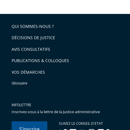
de
le
de
la
l'article
partage
police
pour
de
arriver
QUI SOMMES-NOUS ?
l'article
après
pour
DÉCISIONS DE JUSTICE
arriver
AVIS CONSULTATIFS
avant
PUBLICATIONS & COLLOQUES
VOS DÉMARCHES
Glossaire
INFOLETTRE
Inscrivez-vous à la lettre de la Justice administrative
SUIVEZ LE CONSEIL D'ETAT
S'inscrire