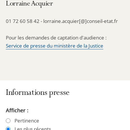
Lorraine Acquier
01 72 60 58 42 - lorraine.acquier[@]conseil-etat.fr
Pour les demandes de captation d'audience :
Service de presse du ministère de la Justice
Informations presse
Passer
Passer
Afficher :
les
les
Pertinence
filtres
filtres
Les plus récents