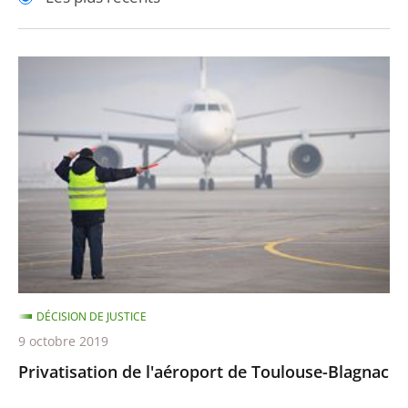
pour
pour
arriver
arriver
après
avant
Privatisation
de
l'aéroport
de
Toulouse-
Blagnac
DÉCISION DE JUSTICE
9 octobre 2019
Privatisation de l'aéroport de Toulouse-Blagnac