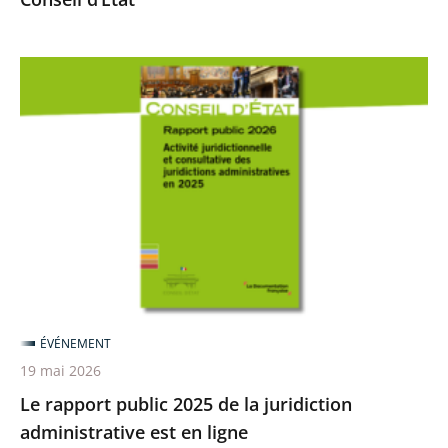
Le
rapport
public
2025
de
la
juridiction
administrative
est
en
ÉVÉNEMENT
ligne
19 mai 2026
Le rapport public 2025 de la juridiction
administrative est en ligne