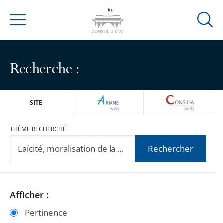
Ouvrir
Menu
la
modal
de
Recherche :
reche
ARIANEWEB
CONSILIA
SITE
THÈME RECHERCHÉ
Rechercher
Passer
Passer
Afficher :
les
les
Pertinence
filtres
filtres