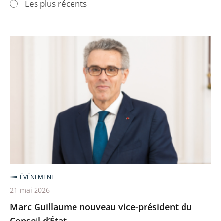
Les plus récents
pour
pour
arriver
arriver
après
avant
Marc
Guillaume
nouveau
vice-
président
du
Conseil
d’État
ÉVÉNEMENT
21 mai 2026
Marc Guillaume nouveau vice-président du
Conseil d’État