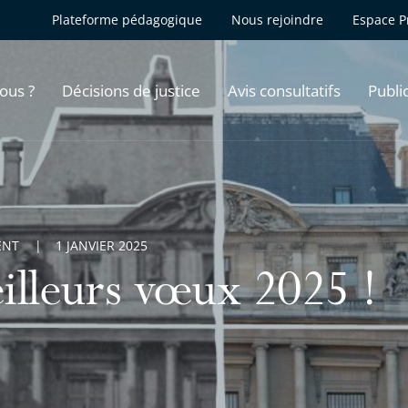
Plateforme pédagogique
Nous rejoindre
Espace P
ous ?
Décisions de justice
Avis consultatifs
Publi
ENT
1 JANVIER 2025
illeurs vœux 2025 !