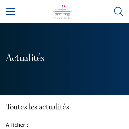
Ouvrir
Menu
la
modal
de
reche
Actualités
Toutes les actualités
Passer
Passer
Afficher :