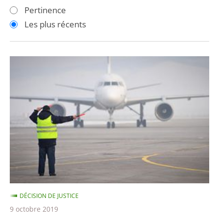
les
les
Pertinence
filtres
filtres
Les plus récents
pour
pour
arriver
arriver
après
avant
Privatisation
de
l'aéroport
de
Toulouse-
Blagnac
DÉCISION DE JUSTICE
9 octobre 2019