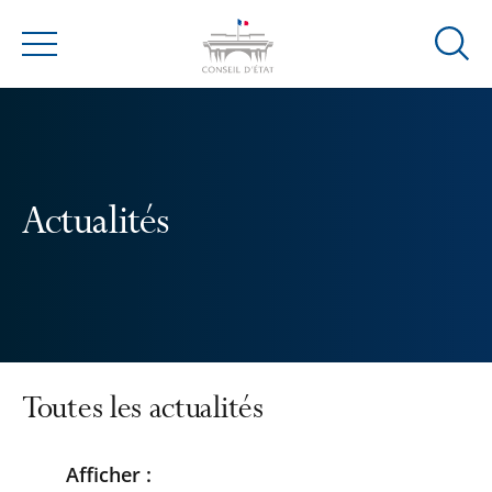
Ouvrir
Menu
la
modal
de
reche
Actualités
Toutes les actualités
Afficher :
Passer
Passer