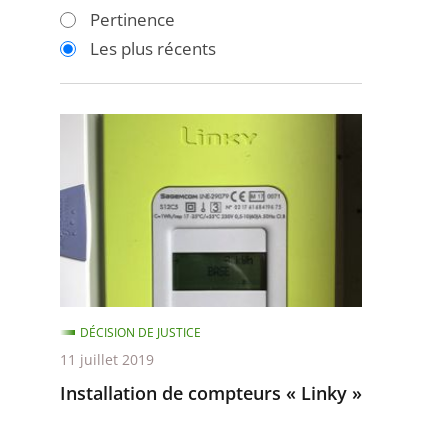
les
les
Pertinence
filtres
filtres
Les plus récents
pour
pour
arriver
arriver
après
avant
Installation
de
compteurs
«
Linky
»
DÉCISION DE JUSTICE
11 juillet 2019
Installation de compteurs « Linky »