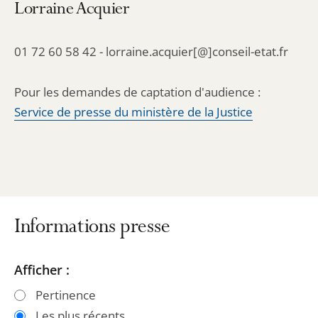
Lorraine Acquier
01 72 60 58 42 - lorraine.acquier[@]conseil-etat.fr
Pour les demandes de captation d'audience :
Service de presse du ministère de la Justice
Informations presse
Passer
Passer
Afficher :
les
les
Pertinence
filtres
filtres
Les plus récents