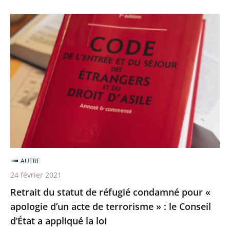
Retrait
du
statut
de
réfugié
condamné
pour
«
apologie
d’un
AUTRE
acte
24 février 2021
de
Retrait du statut de réfugié condamné pour «
terrorisme
apologie d’un acte de terrorisme » : le Conseil
»
d’État a appliqué la loi
: