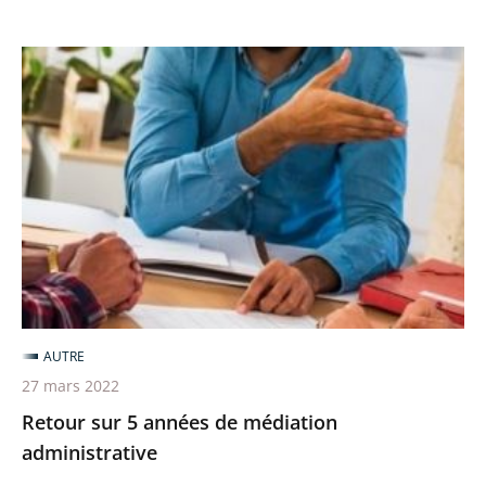
Retour
sur
5
années
de
médiation
administrative
AUTRE
27 mars 2022
Retour sur 5 années de médiation
administrative