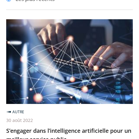
pour
pour
arriver
arriver
après
avant
S’engager
dans
l’intelligence
artificielle
pour
un
meilleur
service
public
AUTRE
30 août 2022
S’engager dans l’intelligence artificielle pour un