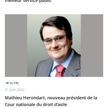
meilleur service public
Mathieu
Herondart,
nouveau
président
de
la
Cour
nationale
du
droit
AUTRE
d’asile
21 juin 2022
Mathieu Herondart, nouveau président de la
Cour nationale du droit d’asile