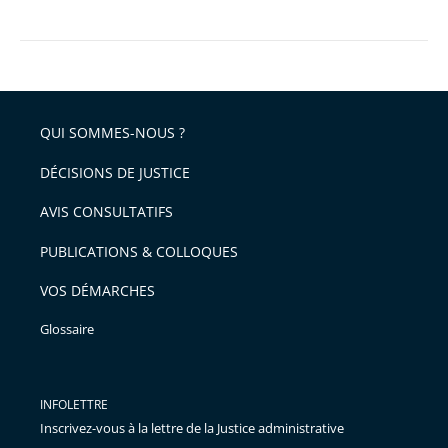
le
Conseil
d’État
a
appliqué
QUI SOMMES-NOUS ?
la
DÉCISIONS DE JUSTICE
loi
AVIS CONSULTATIFS
PUBLICATIONS & COLLOQUES
VOS DÉMARCHES
Glossaire
INFOLETTRE
Inscrivez-vous à la lettre de la Justice administrative