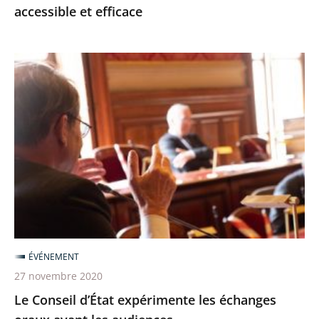
accessible et efficace
efficace
Le
Conseil
d’État
expérimente
les
échanges
oraux
avant
les
audiences
ÉVÉNEMENT
27 novembre 2020
Le Conseil d’État expérimente les échanges