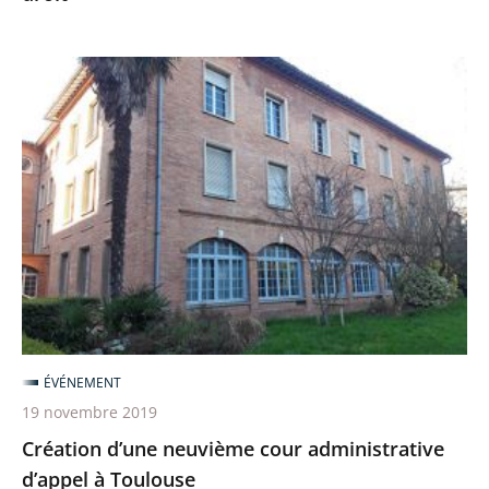
service
de
Création
l’État
d’une
de
neuvième
droit
cour
administrative
d’appel
à
Toulouse
ÉVÉNEMENT
19 novembre 2019
Création d’une neuvième cour administrative
d’appel à Toulouse