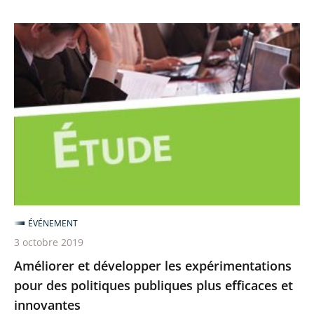
Améliorer
et
développer
les
expérimentations
pour
des
politiques
publiques
plus
ÉVÉNEMENT
efficaces
3 octobre 2019
et
Améliorer et développer les expérimentations
innovantes
pour des politiques publiques plus efficaces et
innovantes