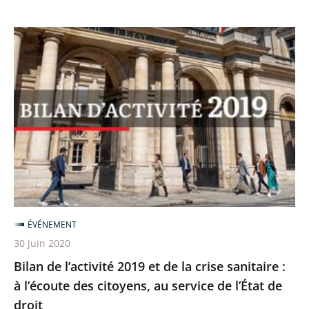
Bilan
de
l’activité
2019
et
de
la
crise
sanitaire
:
ÉVÉNEMENT
à
30 juin 2020
l’écoute
Bilan de l’activité 2019 et de la crise sanitaire :
des
à l’écoute des citoyens, au service de l’État de
citoyens,
droit
au