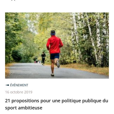
21
propositions
pour
une
politique
publique
du
sport
ambitieuse
ÉVÉNEMENT
16 octobre 2019
21 propositions pour une politique publique du
sport ambitieuse