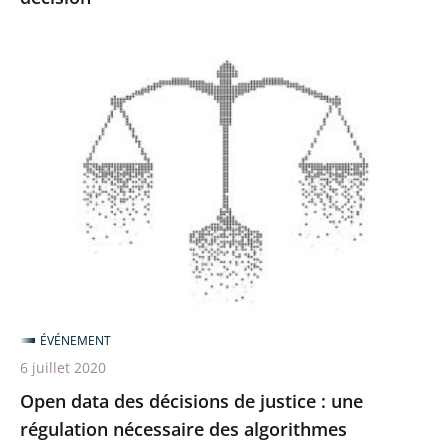
Open
data
des
décisions
de
justice
:
une
régulation
nécessaire
ÉVÉNEMENT
des
6 juillet 2020
algorithmes
Open data des décisions de justice : une
régulation nécessaire des algorithmes