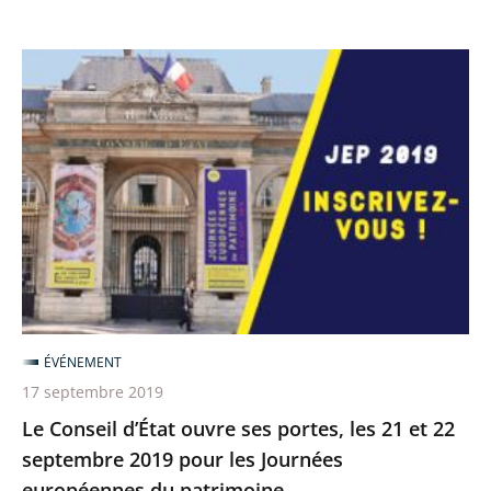
Le
Conseil
d’État
ouvre
ses
portes,
les
21
et
22
ÉVÉNEMENT
septembre
17 septembre 2019
2019
Le Conseil d’État ouvre ses portes, les 21 et 22
pour
septembre 2019 pour les Journées
les
européennes du patrimoine