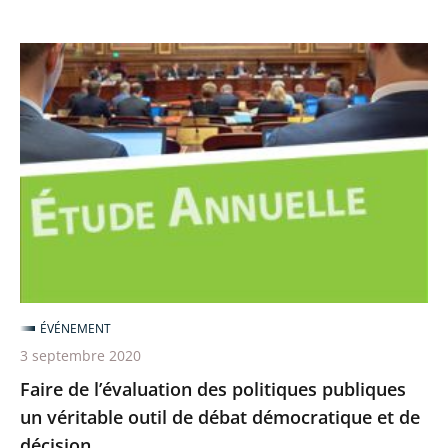
Faire
de
l’évaluation
des
politiques
publiques
un
véritable
outil
de
ÉVÉNEMENT
débat
3 septembre 2020
démocratique
Faire de l’évaluation des politiques publiques
et
un véritable outil de débat démocratique et de
de
décision
décision