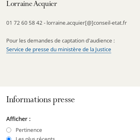
Lorraine Acquier
01 72 60 58 42 - lorraine.acquier[@]conseil-etat.fr
Pour les demandes de captation d'audience :
Service de presse du ministère de la Justice
Informations presse
Passer
Passer
Afficher :
les
les
Pertinence
filtres
filtres
Les plus récents