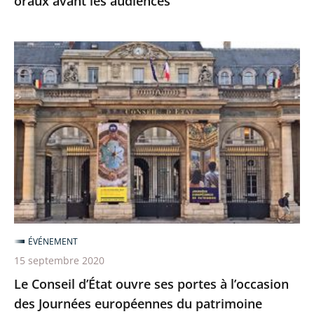
oraux avant les audiences
Le
Conseil
d’État
ouvre
ses
portes
à
l’occasion
des
Journées
ÉVÉNEMENT
européennes
15 septembre 2020
du
Le Conseil d’État ouvre ses portes à l’occasion
patrimoine
des Journées européennes du patrimoine