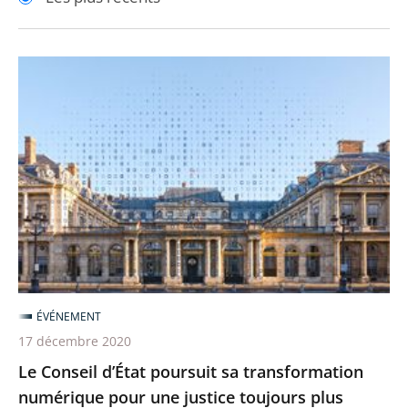
pour
pour
arriver
arriver
après
avant
Le
Conseil
d’État
poursuit
sa
transformation
numérique
pour
une
justice
ÉVÉNEMENT
toujours
17 décembre 2020
plus
Le Conseil d’État poursuit sa transformation
accessible
numérique pour une justice toujours plus
et