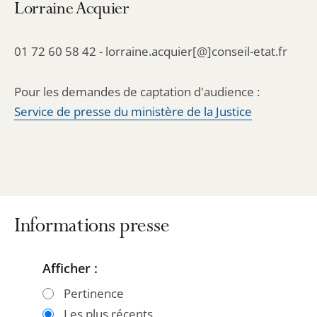
Lorraine Acquier
01 72 60 58 42 - lorraine.acquier[@]conseil-etat.fr
Pour les demandes de captation d'audience :
Service de presse du ministère de la Justice
Informations presse
Afficher :
Passer
Passer
les
les
Pertinence
filtres
filtres
Les plus récents