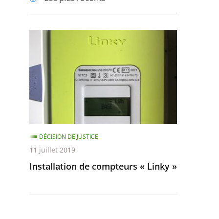
pour
pour
arriver
arriver
après
avant
Installation
de
compteurs
«
Linky
»
DÉCISION DE JUSTICE
11 juillet 2019
Installation de compteurs « Linky »