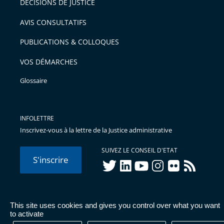
DÉCISIONS DE JUSTICE
AVIS CONSULTATIFS
PUBLICATIONS & COLLOQUES
VOS DÉMARCHES
Glossaire
INFOLETTRE
Inscrivez-vous à la lettre de la Justice administrative
SUIVEZ LE CONSEIL D'ETAT
S'inscrire
twitter
linkedIn
youtube
instagram
flickr
rss
This site uses cookies and gives you control over what you want
© Conseil d'État 2026 -
Mentions légales
-
Cookies
-
Données
to activate
personnelles
-
Publications administratives
-
Accessibilité :