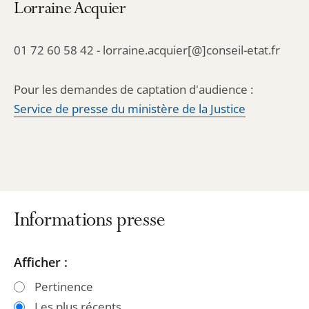
Lorraine Acquier
01 72 60 58 42 - lorraine.acquier[@]conseil-etat.fr
Pour les demandes de captation d'audience :
Service de presse du ministère de la Justice
Informations presse
Passer
Passer
Afficher :
les
les
Pertinence
filtres
filtres
Les plus récents