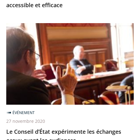
accessible et efficace
efficace
Le
Conseil
d’État
expérimente
les
échanges
oraux
avant
les
audiences
ÉVÉNEMENT
27 novembre 2020
Le Conseil d’État expérimente les échanges