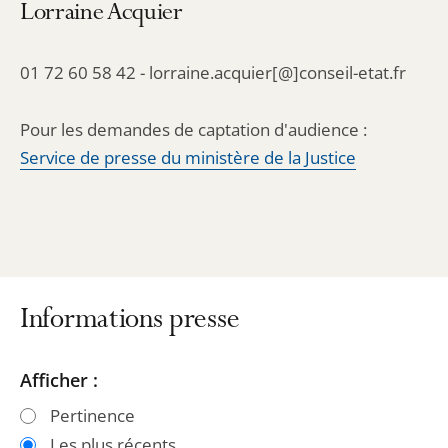
Lorraine Acquier
01 72 60 58 42 - lorraine.acquier[@]conseil-etat.fr
Pour les demandes de captation d'audience :
Service de presse du ministère de la Justice
Informations presse
Passer
Passer
Afficher :
les
les
Pertinence
filtres
filtres
Les plus récents