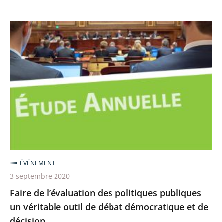
Faire
de
l’évaluation
des
politiques
publiques
un
véritable
outil
de
ÉVÉNEMENT
débat
3 septembre 2020
démocratique
Faire de l’évaluation des politiques publiques
et
un véritable outil de débat démocratique et de
de
décision
décision