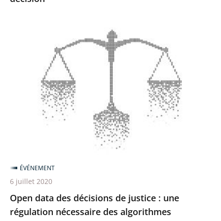
Open
data
des
décisions
de
justice
:
une
régulation
nécessaire
ÉVÉNEMENT
des
6 juillet 2020
algorithmes
Open data des décisions de justice : une
régulation nécessaire des algorithmes