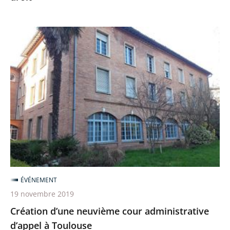
service
de
Création
l’État
d’une
de
neuvième
droit
cour
administrative
d’appel
à
Toulouse
ÉVÉNEMENT
19 novembre 2019
Création d’une neuvième cour administrative
d’appel à Toulouse