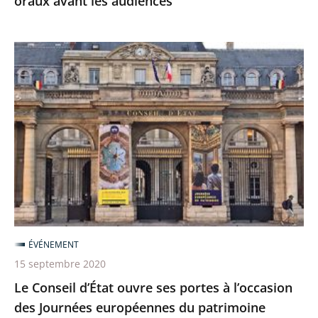
oraux avant les audiences
Le
Conseil
d’État
ouvre
ses
portes
à
l’occasion
des
Journées
ÉVÉNEMENT
européennes
15 septembre 2020
du
Le Conseil d’État ouvre ses portes à l’occasion
patrimoine
des Journées européennes du patrimoine