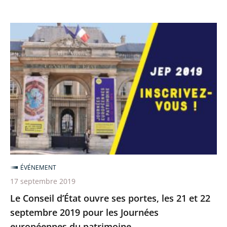
Le
Conseil
d’État
ouvre
ses
portes,
les
21
et
22
ÉVÉNEMENT
septembre
17 septembre 2019
2019
Le Conseil d’État ouvre ses portes, les 21 et 22
pour
septembre 2019 pour les Journées
les
européennes du patrimoine