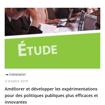
Améliorer
et
développer
les
expérimentations
pour
des
politiques
publiques
plus
ÉVÉNEMENT
efficaces
3 octobre 2019
et
Améliorer et développer les expérimentations
innovantes
pour des politiques publiques plus efficaces et
innovantes