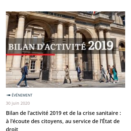
Bilan
de
l’activité
2019
et
de
la
crise
sanitaire
:
ÉVÉNEMENT
à
30 juin 2020
l’écoute
Bilan de l’activité 2019 et de la crise sanitaire :
des
à l’écoute des citoyens, au service de l’État de
citoyens,
droit
au