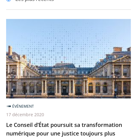
pour
pour
arriver
arriver
après
avant
Le
Conseil
d’État
poursuit
sa
transformation
numérique
pour
une
justice
ÉVÉNEMENT
toujours
17 décembre 2020
plus
Le Conseil d’État poursuit sa transformation
accessible
numérique pour une justice toujours plus
et