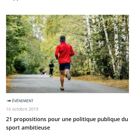
21
propositions
pour
une
politique
publique
du
sport
ambitieuse
ÉVÉNEMENT
16 octobre 2019
21 propositions pour une politique publique du
sport ambitieuse