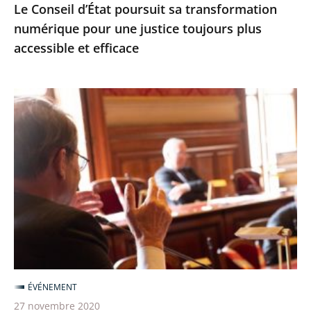
Le Conseil d’État poursuit sa transformation
accessible
numérique pour une justice toujours plus
et
accessible et efficace
efficace
Le
Conseil
d’État
expérimente
les
échanges
oraux
avant
les
audiences
ÉVÉNEMENT
27 novembre 2020