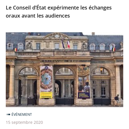
Le Conseil d’État expérimente les échanges
oraux avant les audiences
Le
Conseil
d’État
ouvre
ses
portes
à
l’occasion
des
Journées
ÉVÉNEMENT
européennes
15 septembre 2020
du