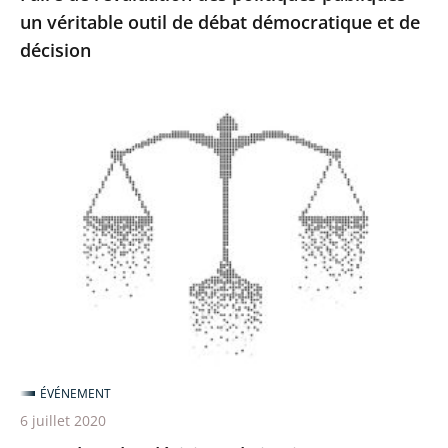
un véritable outil de débat démocratique et de
de
décision
décision
Open
data
des
décisions
de
justice
:
une
régulation
nécessaire
ÉVÉNEMENT
des
6 juillet 2020
algorithmes