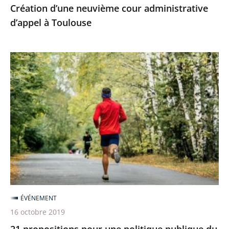
Création d’une neuvième cour administrative
d’appel à Toulouse
21
propositions
pour
une
politique
publique
du
sport
ambitieuse
ÉVÉNEMENT
16 octobre 2019
21 propositions pour une politique publique du