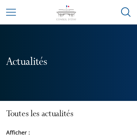
Ouvrir
Menu
la
modal
de
reche
Actualités
Toutes les actualités
Passer
Passer
Afficher :