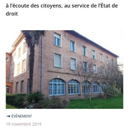
à l’écoute des citoyens, au service de l’État de
citoyens,
droit
au
service
de
Création
l’État
d’une
de
neuvième
droit
cour
administrative
d’appel
à
Toulouse
ÉVÉNEMENT
19 novembre 2019