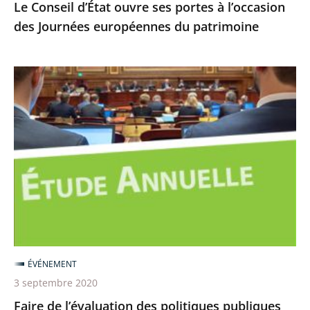
Le Conseil d’État ouvre ses portes à l’occasion
patrimoine
des Journées européennes du patrimoine
Faire
de
l’évaluation
des
politiques
publiques
un
véritable
outil
de
ÉVÉNEMENT
débat
3 septembre 2020
démocratique
Faire de l’évaluation des politiques publiques
et