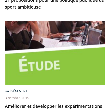
sport ambitieuse
Améliorer
et
développer
les
expérimentations
pour
des
politiques
publiques
plus
ÉVÉNEMENT
efficaces
3 octobre 2019
et
Améliorer et développer les expérimentations
innovantes