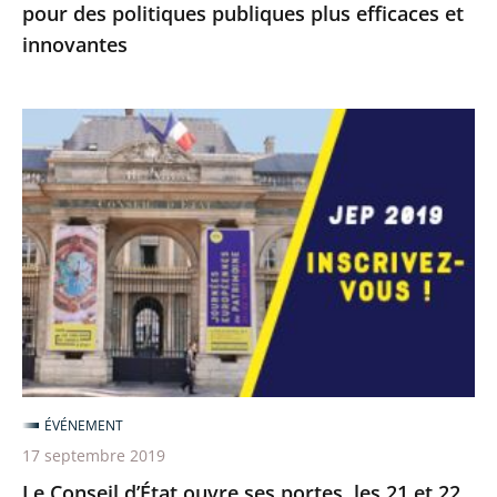
pour des politiques publiques plus efficaces et
innovantes
Le
Conseil
d’État
ouvre
ses
portes,
les
21
et
22
ÉVÉNEMENT
septembre
17 septembre 2019
2019
Le Conseil d’État ouvre ses portes, les 21 et 22
pour