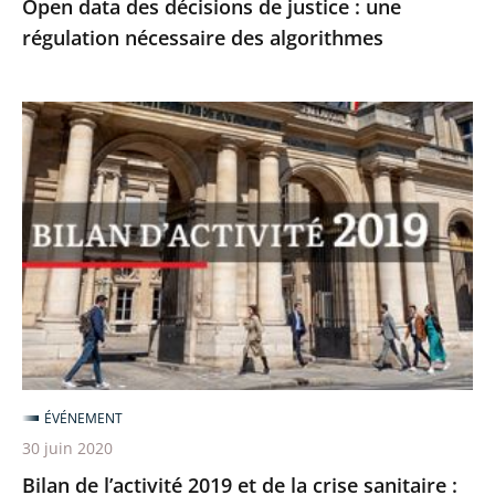
Open data des décisions de justice : une
régulation nécessaire des algorithmes
Bilan
de
l’activité
2019
et
de
la
crise
sanitaire
:
ÉVÉNEMENT
à
30 juin 2020
l’écoute
Bilan de l’activité 2019 et de la crise sanitaire :
des