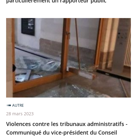
particulièrement un rapporteur public
un
rapporteur
public
Violences
contre
les
tribunaux
administratifs
-
Communiqué
du
vice-
président
AUTRE
du
28 mars 2023
Conseil
Violences contre les tribunaux administratifs -
d'État
Communiqué du vice-président du Conseil