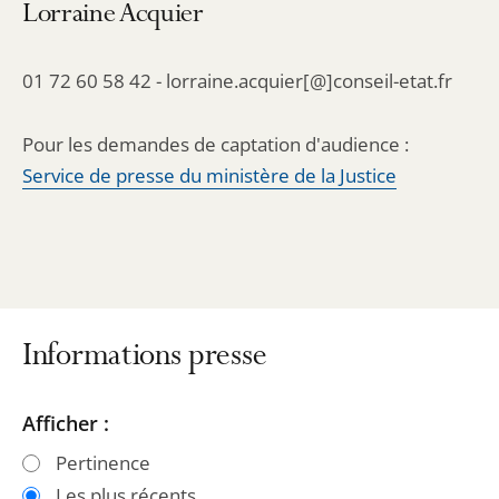
Lorraine Acquier
01 72 60 58 42 - lorraine.acquier[@]conseil-etat.fr
Pour les demandes de captation d'audience :
Service de presse du ministère de la Justice
Informations presse
Passer
Passer
Afficher :
les
les
Pertinence
filtres
filtres
Les plus récents