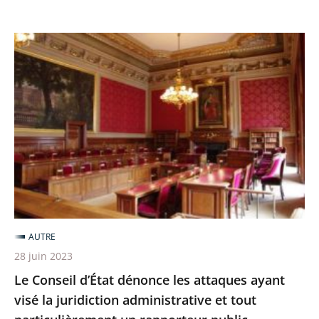
renforcé
Le
Conseil
d’État
dénonce
les
attaques
ayant
visé
la
juridiction
AUTRE
administrative
28 juin 2023
et
Le Conseil d’État dénonce les attaques ayant
tout
visé la juridiction administrative et tout
particulièrement