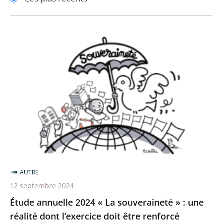
pour
pour
arriver
arriver
après
avant
Étude
annuelle
2024
«
La
souveraineté
»
:
une
réalité
AUTRE
dont
12 septembre 2024
l’exercice
Étude annuelle 2024 « La souveraineté » : une
doit
réalité dont l’exercice doit être renforcé
être