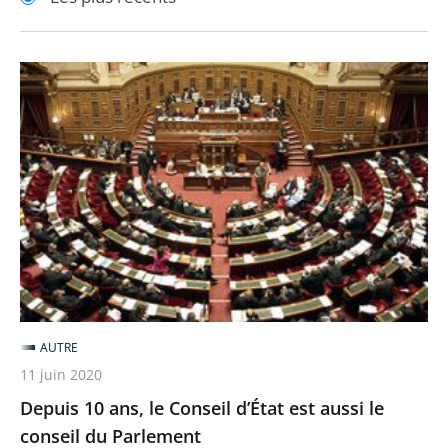
pour
pour
arriver
arriver
après
avant
Depuis
10
ans,
le
Conseil
d’État
est
aussi
le
conseil
AUTRE
du
11 juin 2020
Parlement
Depuis 10 ans, le Conseil d’État est aussi le
conseil du Parlement