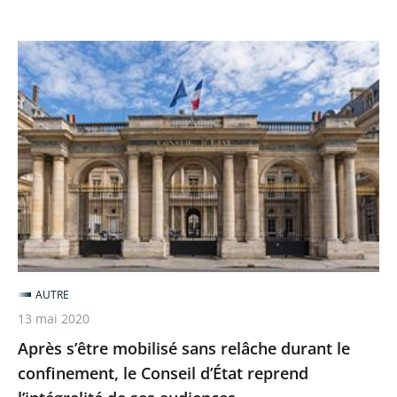
Après
s’être
mobilisé
sans
relâche
durant
le
confinement,
le
Conseil
AUTRE
d’État
13 mai 2020
reprend
Après s’être mobilisé sans relâche durant le
l’intégralité
confinement, le Conseil d’État reprend
de