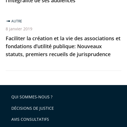
l’intégralité de ses audiences
ses
audiences
AUTRE
8 janvier 2019
Faciliter la création et la vie des associations et
fondations d’utilité publique: Nouveaux
statuts, premiers recueils de jurisprudence
QUI SOMMES-NOUS ?
DÉCISIONS DE JUSTICE
AVIS CONSULTATIFS