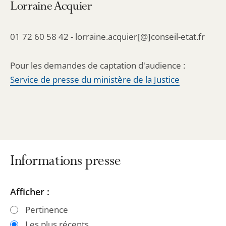
Lorraine Acquier
01 72 60 58 42 - lorraine.acquier[@]conseil-etat.fr
Pour les demandes de captation d'audience :
Service de presse du ministère de la Justice
Informations presse
Passer
Passer
Afficher :
les
les
Pertinence
filtres
filtres
Les plus récents