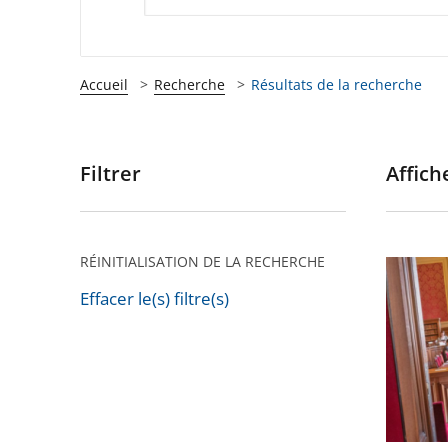
Accueil
Recherche
Résultats de la recherche
Filtrer
Affiche
Passer
les
filtres
pour
RÉINITIALISATION DE LA RECHERCHE
Audien
arriver
publiqu
Effacer le(s) filtre(s)
après
Passer
du
les
5
filtres
décemb
pour
2025
arriver
à