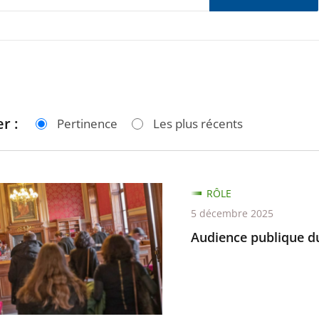
r :
Pertinence
Les plus récents
ce
RÔLE
e
5 décembre 2025
Audience publique d
re