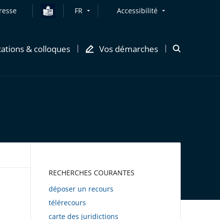
resse
FR
Accessibilité
cations & colloques
Vos démarches
Ouvrir
la
modale
de
recherche
AWEB
RECHERCHES COURANTES
déposer un recours
télérecours
carte des juridictions