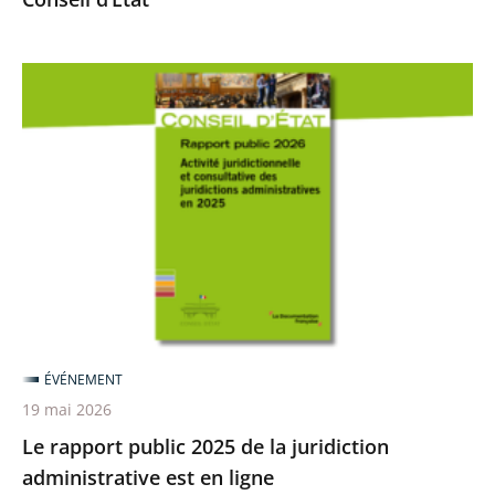
Le
rapport
public
2025
de
la
juridiction
administrative
est
en
ÉVÉNEMENT
ligne
19 mai 2026
Le rapport public 2025 de la juridiction
administrative est en ligne