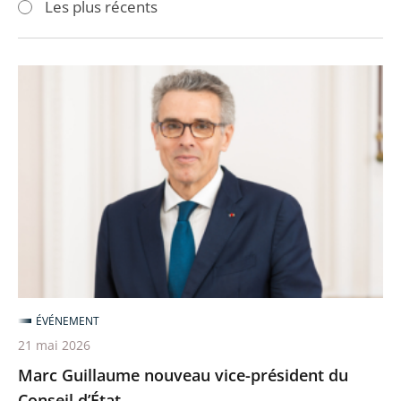
Les plus récents
pour
pour
arriver
arriver
après
avant
Marc
Guillaume
nouveau
vice-
président
du
Conseil
d’État
ÉVÉNEMENT
21 mai 2026
Marc Guillaume nouveau vice-président du
Conseil d’État