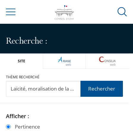
Ouvrir
Menu
la
modal
de
Recherche :
reche
ARIANEWEB
CONSILIA
SITE
THÈME RECHERCHÉ
Rechercher
Passer
Passer
Afficher :
les
les
Pertinence
filtres
filtres