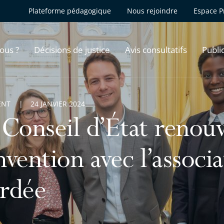
Plateforme pédagogique
Nous rejoindre
Espace P
ous ?
Décisions de justice
Avis consultatifs
Publi
ENT
24 JANVIER 2024
Conseil d’État renouv
vention avec l’associ
rdée