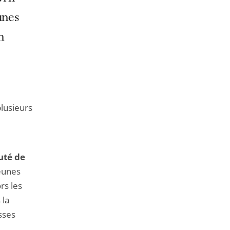
de
l'article
unes
pour
n
arriver
avant
lusieurs
uté de
eunes
rs les
 la
sses