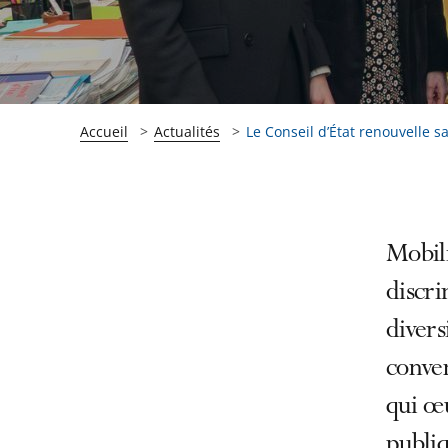
Accueil
Actualités
Le Conseil d’État renouvelle s
Passer
Passer
Mobili
la
la
discri
navigation
navigation
divers
de
de
l'article
l'article
conven
pour
pour
qui œu
arriver
arriver
publiq
après
avant