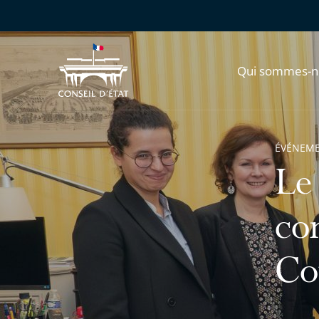
Qui sommes-n
ÉVÉNEM
Le 
con
Co