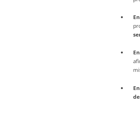
En
pr
se
En
af
mi
En
de