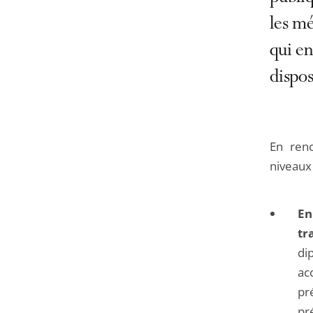
les mé
qui en
dispos
En reno
niveaux 
En
tr
di
ac
pr
pr