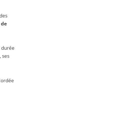
des
s de
e durée
, ses
 Cordée