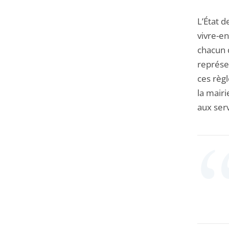
L’État d
vivre-en
chacun 
représe
ces règ
la mairi
aux serv