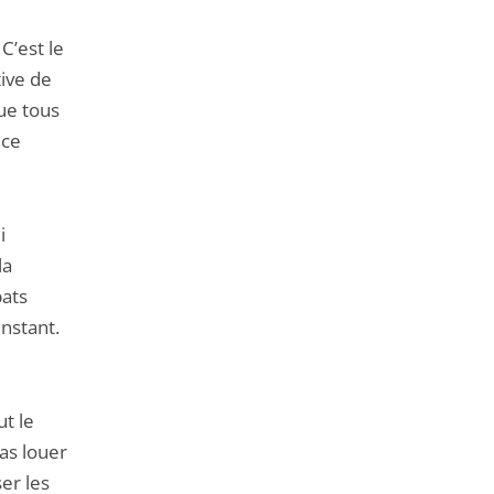
C’est le
tive de
ue tous
 ce
i
la
bats
instant.
ut le
as louer
er les