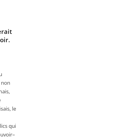
erait
oir.
u
s non
mais,
e
sais, le
ics qui
ouvoir–