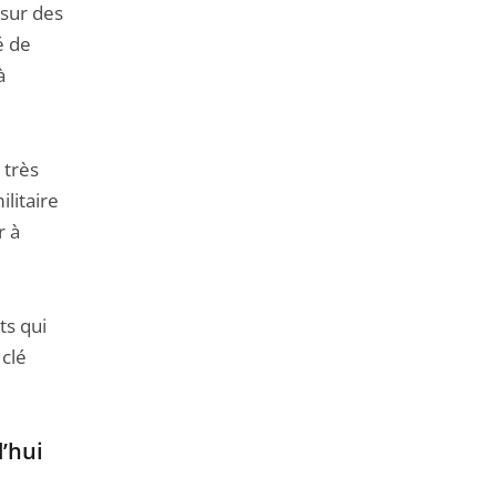
 sur des
té de
à
 très
ilitaire
r à
ts qui
 clé
d’hui