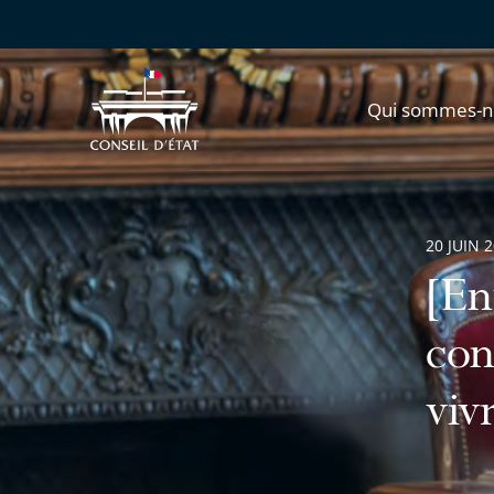
Qui sommes-n
20 JUIN 
[En
con
viv