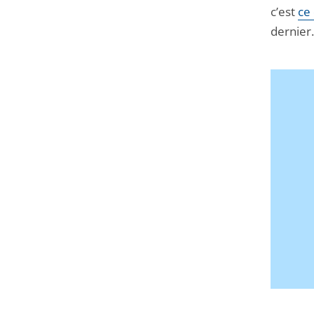
c’est
ce 
dernier.