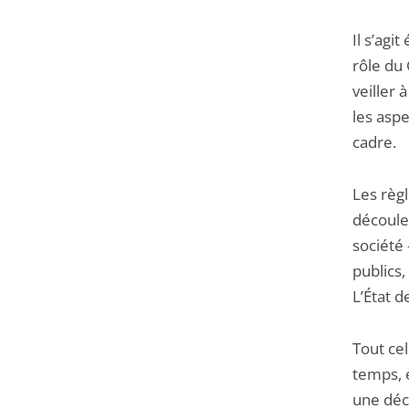
Il s’agi
rôle du 
veiller 
les asp
cadre.
Les règl
découlen
société
publics,
L’État d
Tout cel
temps, 
une déci