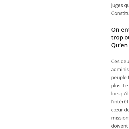
juges qu
Constitu
On ent
trop o
Qu’en
Ces deu
administ
peuple f
plus. Le
lorsqu’i
l’intérê
cœur de 
missions
doivent 