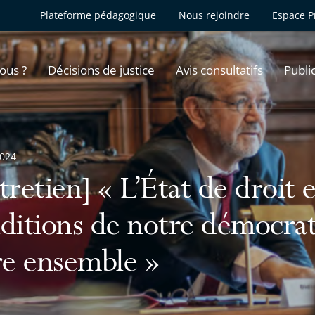
Plateforme pédagogique
Nous rejoindre
Espace P
ous ?
Décisions de justice
Avis consultatifs
Publi
2024
tretien] « L’État de droit 
ditions de notre démocrat
re ensemble »