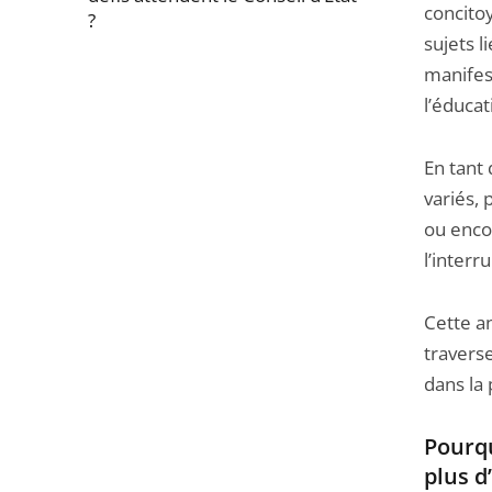
concitoy
?
sujets li
Passer
manifest
la
l’éducat
navigation
de
En tant 
l'article
variés, 
pour
ou encor
arriver
l’interr
avant
Cette an
traverse
dans la 
Pourqu
plus d