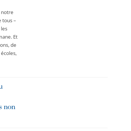
e notre
e tous –
 les
mane. Et
ions, de
 écoles,
u
ns non