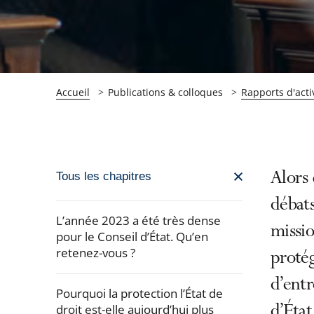
Accueil
Publications & colloques
Rapports d'acti
Passer
Alors 
Tous les chapitres
la
débats
navigation
L’année 2023 a été très dense
missio
de
pour le Conseil d’État. Qu’en
retenez-vous ?
l'article
protég
pour
d’entr
arriver
Pourquoi la protection l’État de
droit est-elle aujourd’hui plus
d’État
après