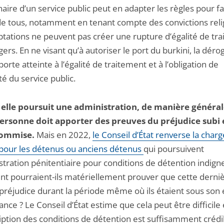
aire d’un service public peut en adapter les règles pour fac
 de tous, notamment en tenant compte des convictions reli
ptations ne peuvent pas créer une rupture d’égalité de tr
ers. En ne visant qu’à autoriser le port du burkini, la déro
orte atteinte à l’égalité de traitement et à l’obligation de
té du service public.
i elle poursuit une administration, de manière général
ersonne doit apporter des preuves du préjudice subi e
commise.
Mais en 2022,
le Conseil d’État renverse la charg
pour les détenus ou anciens détenus
qui poursuivent
stration pénitentiaire pour conditions de détention indign
 pourraient-ils matériellement prouver que cette derniè
 préjudice durant la période même où ils étaient sous son 
ce ? Le Conseil d’État estime que cela peut être difficile 
ription des conditions de détention est suffisamment crédi