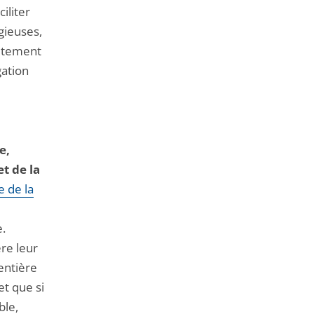
iliter
gieuses,
aitement
gation
e,
t de la
e de la
e.
re leur
entière
et que si
ble,