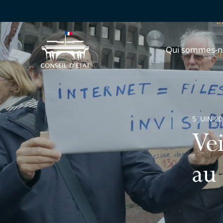
Qui sommes-n
5 JUIN 2
Vei
au 