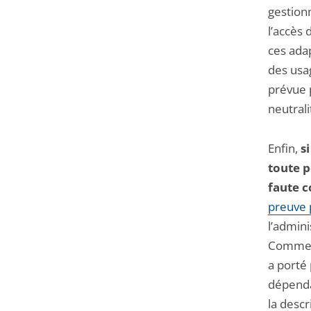
gestionn
l’accès
ces ada
des usag
prévue p
neutrali
Enfin,
s
toute p
faute 
preuve 
l’admini
Comment
a porté
dépendan
la desc