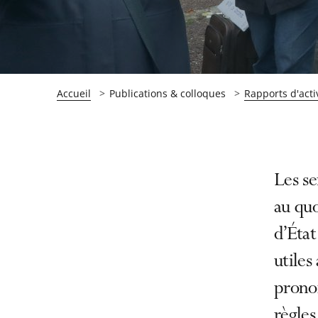
Accueil
Publications & colloques
Rapports d'acti
Passer
Passer
Les se
la
la
au quo
navigation
navigation
d’État
de
de
l'article
l'article
utiles
pour
pour
pronon
arriver
arriver
règles
après
avant