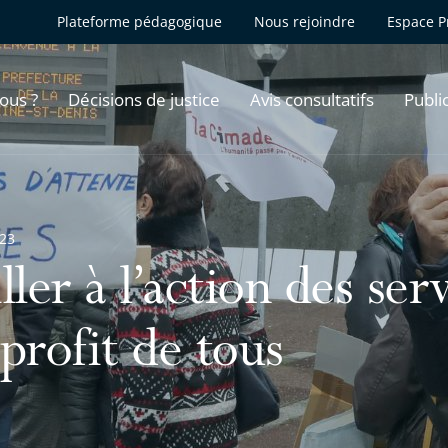
Plateforme pédagogique
Nous rejoindre
Espace P
ous ?
Décisions de justice
Avis consultatifs
Publi
023
ller à l’action des ser
profit de tous