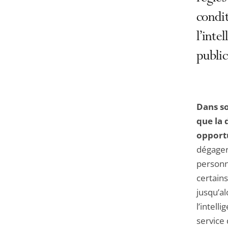
condit
l’inte
public
Dans s
que la 
opportu
dégager
personne
certains
jusqu’al
l’intell
service 