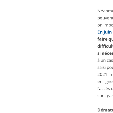
Néanmoin
peuvent
on impo
En juin
faire q
difficu
si néce
à un cas
saisi p
2021 im
en ligne
l’accès 
sont gar
Dématér