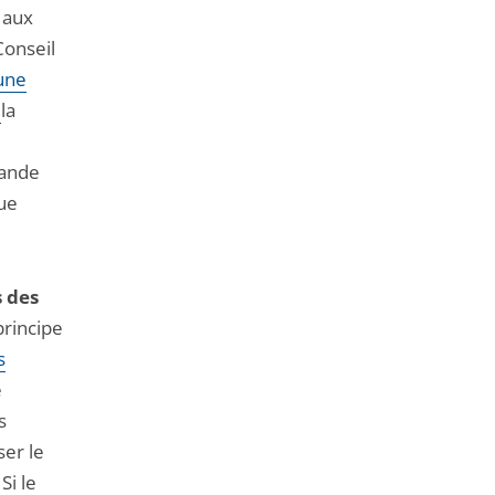
 aux
Conseil
une
:
la
mande
que
s des
principe
s
e
s
ser le
Si le