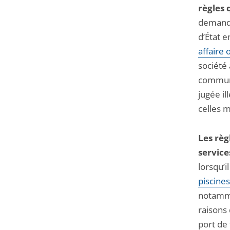
règles 
demande
d’État 
affaire
société
commun
jugée i
celles 
Les règ
service
lorsqu’i
piscine
notamme
raisons 
port de