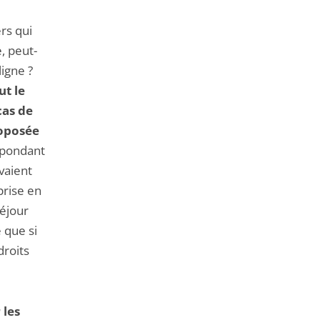
rs qui
, peut-
igne ?
ut le
cas de
roposée
répondant
avaient
prise en
éjour
 que si
droits
 les