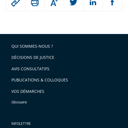
Augmenter
le
ou
réduire
partage
Passer
la
taille
de
le
de
la
l'article
partage
police
pour
de
arriver
QUI SOMMES-NOUS ?
l'article
après
pour
DÉCISIONS DE JUSTICE
arriver
AVIS CONSULTATIFS
avant
PUBLICATIONS & COLLOQUES
VOS DÉMARCHES
Glossaire
INFOLETTRE