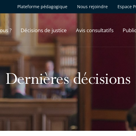
Plateforme pédagogique
Nous rejoindre
Espace P
ous ?
Décisions de justice
Avis consultatifs
Publi
Dernières décisions