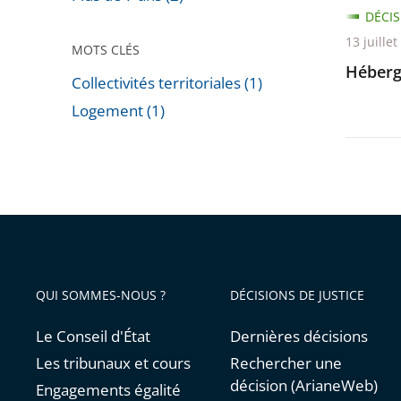
DÉCIS
13 juille
MOTS CLÉS
Héberg
Collectivités territoriales (1)
Logement (1)
Passer
les
filtres
pour
arriver
avant
QUI SOMMES-NOUS ?
DÉCISIONS DE JUSTICE
Le Conseil d'État
Dernières décisions
Les tribunaux et cours
Rechercher une
décision (ArianeWeb)
Engagements égalité