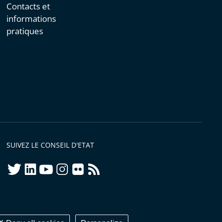
Contacts et
informations
pratiques
SUIVEZ LE CONSEIL D'ETAT
twitter
linkedIn
youtube
instagram
flickr
rss
ellement conforme