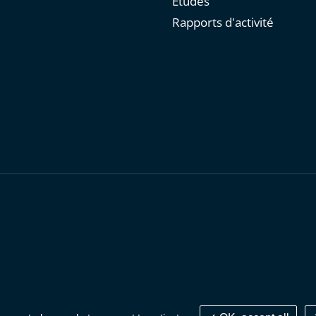
Études
Rapports d'activité
personnelles
-
Publications administratives
-
Accessibilité : parti