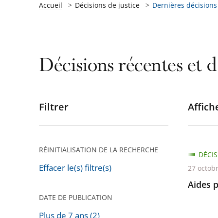
Accueil
Décisions de justice
Dernières décisions
Décisions récentes et d
Filtrer
Affiche
Passer
les
filtres
pour
RÉINITIALISATION DE LA RECHERCHE
DÉCIS
arriver
Effacer le(s) filtre(s)
27 octob
après
Aides 
DATE DE PUBLICATION
Plus de 7 ans (2)