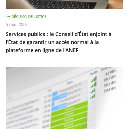
l’État
de
DÉCISION DE JUSTICE
garantir
5 mai 2026
un
Services publics : le Conseil d’État enjoint à
accès
l’État de garantir un accès normal à la
normal
plateforme en ligne de l’ANEF
à
la
plateforme
Protection
en
des
ligne
droits
de
d’auteur
l’ANEF
contre
le
piratage
: