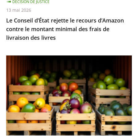
DÉCISION DE JUSTICE
minimal
13 mai 2026
des
Le Conseil d’État rejette le recours d’Amazon
frais
contre le montant minimal des frais de
de
livraison des livres
livraison
des
livres
Fruits
et
légumes
provenant
de
pays
hors
UE
et
contenant