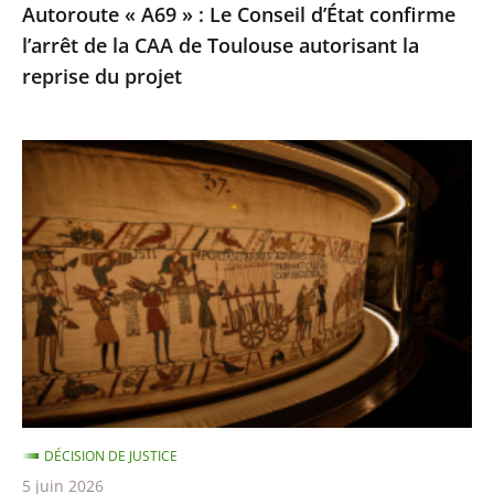
Autoroute « A69 » : Le Conseil d’État confirme
CAA
l’arrêt de la CAA de Toulouse autorisant la
de
reprise du projet
Toulouse
autorisant
la
Prêt
reprise
de
du
la
projet
Tapisserie
de
Bayeux
:
Rejet
de
la
DÉCISION DE JUSTICE
requête
5 juin 2026
dirigée