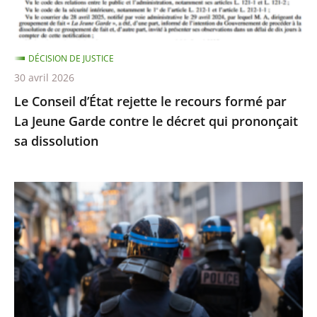
par
La
Jeune
DÉCISION DE JUSTICE
Garde
30 avril 2026
contre
Le Conseil d’État rejette le recours formé par
le
La Jeune Garde contre le décret qui prononçait
décret
sa dissolution
qui
prononçait
sa
Identification
dissolution
individuelle
des
policiers
et
gendarmes
: