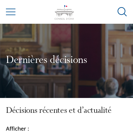
Ouvrir
Menu
la
modal
de
reche
Dernières décisions
Décisions récentes et d’actualité
Passer
Passer
Afficher :