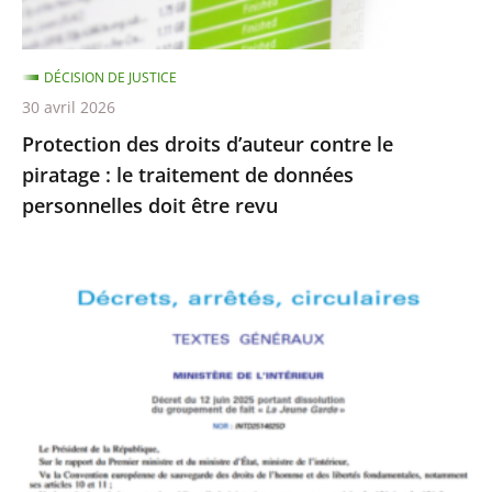
le
traitement
DÉCISION DE JUSTICE
de
30 avril 2026
données
Protection des droits d’auteur contre le
personnelles
piratage : le traitement de données
doit
personnelles doit être revu
être
revu
Le
Conseil
d’État
rejette
le
recours
formé