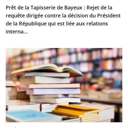
Prêt de la Tapisserie de Bayeux : Rejet de la
contre
requête dirigée contre la décision du Président
la
de la République qui est liée aux relations
décision
interna...
du
Président
de
Le
la
Conseil
République
d’État
qui
rejette
est
le
liée
recours
aux
d’Amazon
relations
contre
interna...
le
montant