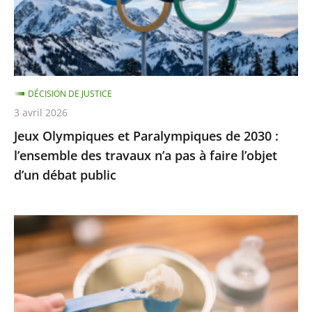
2030
:
l’ensemble
des
travaux
DÉCISION DE JUSTICE
n’a
3 avril 2026
pas
Jeux Olympiques et Paralympiques de 2030 :
à
l’ensemble des travaux n’a pas à faire l’objet
faire
d’un débat public
l’objet
d’un
débat
Laits
public
infantiles
:
des
recommandations