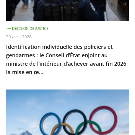
le
Conseil
d’État
DÉCISION DE JUSTICE
enjoint
29 avril 2026
au
Identification individuelle des policiers et
ministre
gendarmes : le Conseil d’État enjoint au
de
ministre de l’intérieur d’achever avant fin 2026
l’intérieur
la mise en œ...
d’achever
avant
fin
Jeux
2026
Olympiques
la
et
mise
Paralympiques
en
de
œ...