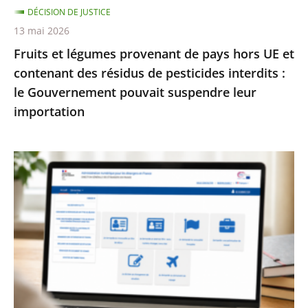
DÉCISION DE JUSTICE
des
13 mai 2026
résidus
Fruits et légumes provenant de pays hors UE et
de
contenant des résidus de pesticides interdits :
pesticides
le Gouvernement pouvait suspendre leur
interdits
importation
:
le
Gouvernement
Services
pouvait
publics
suspendre
:
leur
le
importation
Conseil
d’État
enjoint
à