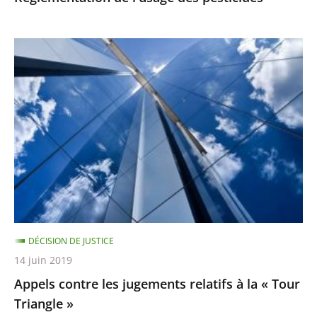
Appels
contre
les
jugements
relatifs
à
la
«
Tour
Triangle
DÉCISION DE JUSTICE
»
14 juin 2019
Appels contre les jugements relatifs à la « Tour
Triangle »