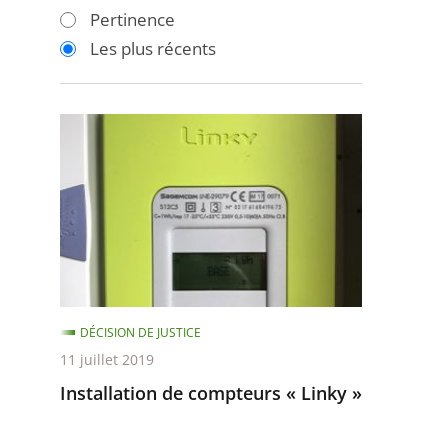
les
les
Pertinence
filtres
filtres
Les plus récents
pour
pour
arriver
arriver
après
avant
Installation
de
compteurs
«
Linky
»
DÉCISION DE JUSTICE
11 juillet 2019
Installation de compteurs « Linky »