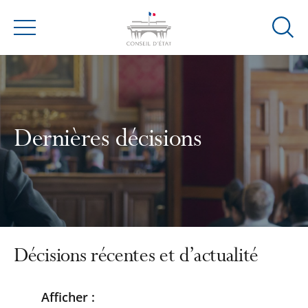
Ouvrir
Menu
la
modal
de
reche
Dernières décisions
Décisions récentes et d’actualité
Afficher :
Passer
Passer