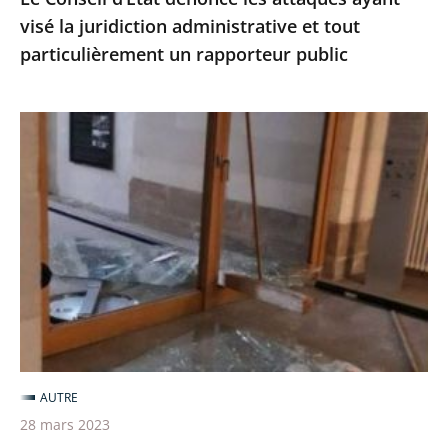
visé la juridiction administrative et tout
particulièrement
particulièrement un rapporteur public
un
rapporteur
public
Violences
contre
les
tribunaux
administratifs
-
Communiqué
du
vice-
président
AUTRE
du
28 mars 2023
Conseil