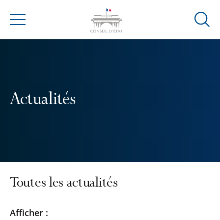
Ouvrir
Menu
la
modal
de
reche
Actualités
Toutes les actualités
Passer
Passer
Afficher :