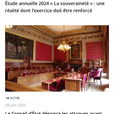
Étude annuelle 2024 « La souveraineté » : une
doit
réalité dont l’exercice doit être renforcé
être
renforcé
Le
Conseil
d’État
dénonce
les
attaques
ayant
visé
la
juridiction
AUTRE
administrative
28 juin 2023
et
Le Conseil d’État dénonce les attaques ayant
tout